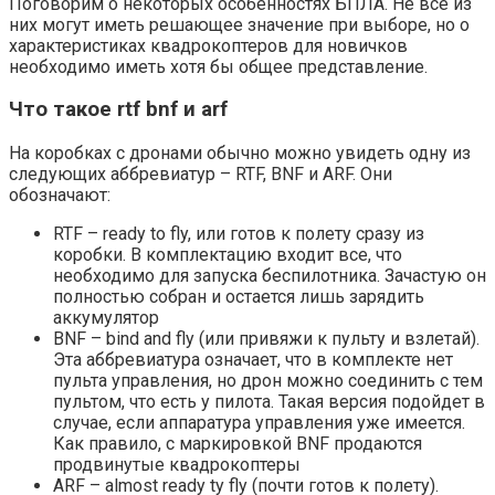
Поговорим о некоторых особенностях БПЛА. Не все из
них могут иметь решающее значение при выборе, но о
характеристиках квадрокоптеров для новичков
необходимо иметь хотя бы общее представление.
Что такое rtf bnf и arf
На коробках с дронами обычно можно увидеть одну из
следующих аббревиатур – RTF, BNF и ARF. Они
обозначают:
RTF – ready to fly, или готов к полету сразу из
коробки. В комплектацию входит все, что
необходимо для запуска беспилотника. Зачастую он
полностью собран и остается лишь зарядить
аккумулятор
BNF – bind and fly (или привяжи к пульту и взлетай).
Эта аббревиатура означает, что в комплекте нет
пульта управления, но дрон можно соединить с тем
пультом, что есть у пилота. Такая версия подойдет в
случае, если аппаратура управления уже имеется.
Как правило, с маркировкой BNF продаются
продвинутые квадрокоптеры
ARF – almost ready ty fly (почти готов к полету).