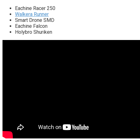
Eachine Racer 250
Walkera Runner
Smart Drone SMD
Eachine Falcon
Holybro Shuriken