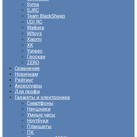
Syma
SJRC
Team BlackSheep
UDI RC
Walkera
Wltoys
Xiaomi
XK
Yuneec
Геоскан
ZERO
Сравнение
Новичкам
Рейтинг
Аксессуары
Для профи
Гаджеты и электроника
Смартфоны
Наушники
Умные часы
Ноутбуки
Планшеты
ПК