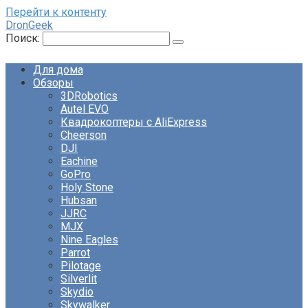
Перейти к контенту
DronGeek
Поиск:
Для дома
Обзоры
3DRobotics
Autel EVO
Квадрокоптеры с AliExpress
Cheerson
DJI
Eachine
GoPro
Holy Stone
Hubsan
JJRC
MJX
Nine Eagles
Parrot
Pilotage
Silverlit
Skydio
Skywalker