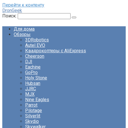
Перейти к контенту
DronGeek
Поиск:
Для дома
Обзоры
3DRobotics
Autel EVO
Квадрокоптеры с AliExpress
Cheerson
DJI
Eachine
GoPro
Holy Stone
Hubsan
JJRC
MJX
Nine Eagles
Parrot
Pilotage
Silverlit
Skydio
Skywalker