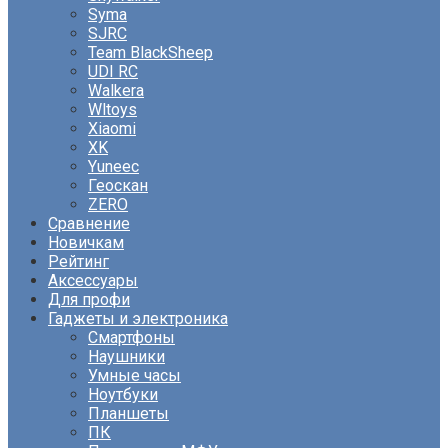
Syma
SJRC
Team BlackSheep
UDI RC
Walkera
Wltoys
Xiaomi
XK
Yuneec
Геоскан
ZERO
Сравнение
Новичкам
Рейтинг
Аксессуары
Для профи
Гаджеты и электроника
Смартфоны
Наушники
Умные часы
Ноутбуки
Планшеты
ПК