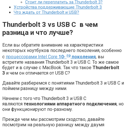
Стоит ли переплатить за Thunderbolt 3?
Устройства поддерживающие Thunderbolt 3
Что ждать от Thunderbolt и USB?
Thunderbolt 3
vs USB C в чем
разница и что лучше?
Если вы обратите внимание на характеристики
некоторых ноутбуков последнего поколения, особенно
го
с
процессорами Intel Core
10-
поколения
, вы
встретите названия Thunderbolt 3 и USB C. То же самое
будет и в случае с MacBook. Так что такое
Thunderbolt
3
и чем он отличается от USB C?
Давайте разберемся с понятиями Thunderbolt 3 и USB C и
поймем разницу между ними.
Начнем с того что Thunderbolt 3 и USB C
являются
технологиями аппаратного подключения
, но
они функционируют по-разному.
Прежде чем мы рассмотрим сходство, давайте
посмотрим на реальную разницу между двумя