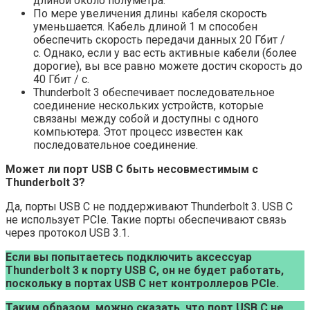
длиной около полуметра.
По мере увеличения длины кабеля скорость
уменьшается. Кабель длиной 1 м способен
обеспечить скорость передачи данных 20 Гбит /
с. Однако, если у вас есть активные кабели (более
дорогие), вы все равно можете достич скорость до
40 Гбит / с.
Thunderbolt 3 обеспечивает последовательное
соединение нескольких устройств, которые
связаны между собой и доступны с одного
компьютера. Этот процесс известен как
последовательное соединение.
Может ли порт USB C быть несовместимым с
Thunderbolt 3?
Да, порты USB C не поддерживают Thunderbolt 3. USB C
не использует PCIe. Такие порты обеспечивают связь
через протокол USB 3.1.
Если вы попытаетесь подключить аксессуар
Thunderbolt 3 к порту USB C, он не будет работать,
поскольку в портах USB C нет контроллеров PCIe.
Таким образом, можно сказать, что порт USB C не