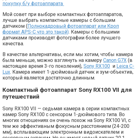
покупку б/у фотоаппарата
Мой совет при выборе компактных фотоаппаратов,
лучше выбрать компактные камеры с большим
датчиком (
Полнокадровый фотоаппарат или Кроп
формат APS-C что это такой)
. Камеры с большими
датчиками производят фотографии более лучшего
качества.
В качестве альтернативы, если мы хотим, чтобы камера
была меньше, можно взглянуть на камеру
Canon G7X
(в
настоящее время 3-го поколения),
Sony RX100
и
Leica C-
Lux
. Камера имеет 1-дюймовый датчик и зум-объектив,
который является достаточно длинным.
Компактный фотоаппарат Sony RX100 VII для
путешествий
Sony RX100 VII — седьмая камера в серии компактных
камер Sony RX100 с сенсором 1-дюймового типа. Во
многих отношениях он очень похож на Sony RX100 VI, с
тем же эффективным фокусным расстоянием (24-200
мм), всплывающим электронным видоискателем и
сенсорным экраном. Но он имеет новый датчик 20,1