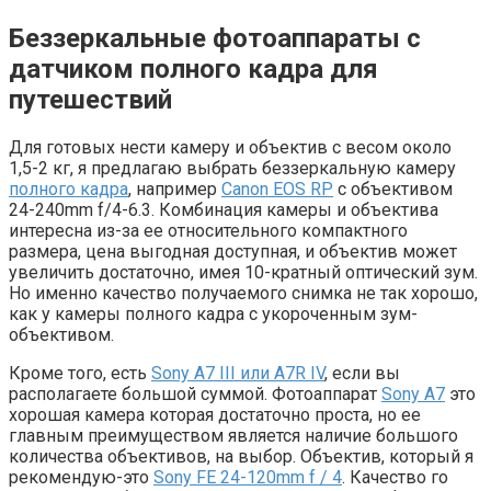
Беззеркальные фотоаппараты с
датчиком полного кадра для
путешествий
Для готовых нести камеру и объектив с весом около
1,5-2 кг, я предлагаю выбрать беззеркальную камеру
полного кадра
, например
Canon EOS RP
с объективом
24-240mm f/4-6.3. Комбинация камеры и объектива
интересна из-за ее относительного компактного
размера, цена выгодная доступная, и объектив может
увеличить достаточно, имея 10-кратный оптический зум.
Но именно качество получаемого снимка не так хорошо,
как у камеры полного кадра с укороченным зум-
объективом.
Кроме того, есть
Sony A7 III или A7R IV
, если вы
располагаете большой суммой. Фотоаппарат
Sony A7
это
хорошая камера которая достаточно проста, но ее
главным преимуществом является наличие большого
количества объективов, на выбор. Объектив, который я
рекомендую-это
Sony FE 24-120mm f / 4
. Качество го