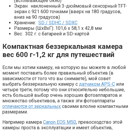
(всплывающее окно)
Экран:
наклоненный 3-дюймовый сенсорный TFT-
экран с 921 600 точками (вверх на 180 градусов,
вниз на 90 градусов)
Хранение:
SD / SDHC / SDXC
Размеры (ШхВхГ):
101,6 х 58,1 х 42,8 мм
Вес:
302 г. с батареей и SD-картой
Компактная беззеркальная камера
вес 600 г-1,2 кг для путешествий
Если мы хотим камеру, на которую вы можете в любой
момент поставить более правильный объектив (в
зависимости от того что вы снимаете), мой совет
выбрать беззеркальную камеру с
датчиком APS-C
или
четыре трети, потому что они относительно небольшие,
есть большой выбор очень хороших фотоаппаратов и
множество объективов, а также эти фотоаппараты
отличаются от зеркальных
своими вполне компактными
размерами.
Например камера
Canon EOS M50
, превосходство этой
камеры проста в эксплуатации и имеет объектив,