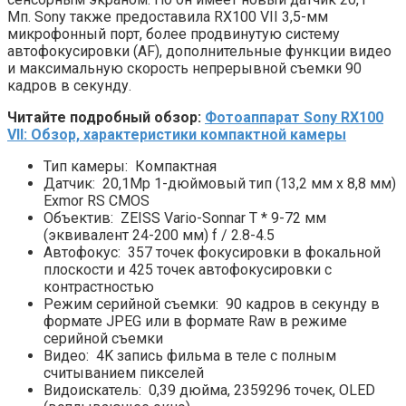
Мп. Sony также предоставила RX100 VII 3,5-мм
микрофонный порт, более продвинутую систему
автофокусировки (AF), дополнительные функции видео
и максимальную скорость непрерывной съемки 90
кадров в секунду.
Читайте подробный обзор:
Фотоаппарат Sony RX100
VII: Обзор, характеристики компактной камеры
Тип камеры:
Компактная
Датчик:
20,1Mp 1-дюймовый тип (13,2 мм x 8,8 мм)
Exmor RS CMOS
Объектив:
ZEISS Vario-Sonnar T * 9-72 мм
(эквивалент 24-200 мм) f / 2.8-4.5
Автофокус:
357 точек фокусировки в фокальной
плоскости и 425 точек автофокусировки с
контрастностью
Режим серийной съемки:
90 кадров в секунду в
формате JPEG или в формате Raw в режиме
серийной съемки
Видео:
4K запись фильма в теле с полным
считыванием пикселей
Видоискатель:
0,39 дюйма, 2359296 точек, OLED