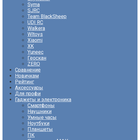
Syma
SJRC
Team BlackSheep
UDI RC
Walkera
Wltoys
Xiaomi
XK
Yuneec
Геоскан
ZERO
Сравнение
Новичкам
Рейтинг
Аксессуары
Для профи
Гаджеты и электроника
Смартфоны
Наушники
Умные часы
Ноутбуки
Планшеты
ПК