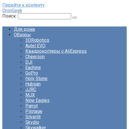
Перейти к контенту
DronGeek
Поиск:
Для дома
Обзоры
3DRobotics
Autel EVO
Квадрокоптеры с AliExpress
Cheerson
DJI
Eachine
GoPro
Holy Stone
Hubsan
JJRC
MJX
Nine Eagles
Parrot
Pilotage
Silverlit
Skydio
Skywalker