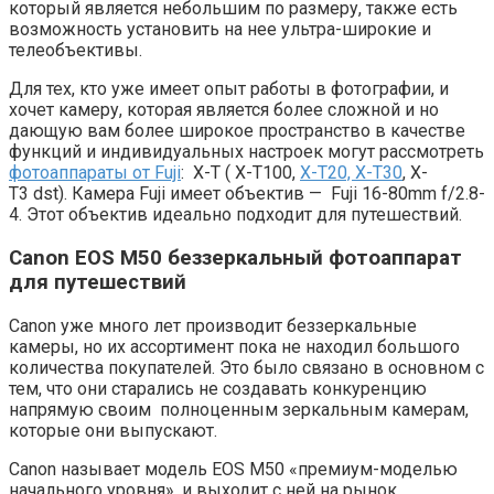
который является небольшим по размеру, также есть
возможность установить на нее ультра-широкие и
телеобъективы.
Для тех, кто уже имеет опыт работы в фотографии, и
хочет камеру, которая является более сложной и но
дающую вам более широкое пространство в качестве
функций и индивидуальных настроек могут рассмотреть
фотоаппараты от Fuji
: X-T ( X-T100,
X-T20, X-T30
, X-
T3 dst). Камера Fuji имеет объектив — Fuji 16-80mm f/2.8-
4. Этот объектив идеально подходит для путешествий.
Canon EOS M50 беззеркальный фотоаппарат
для путешествий
Canon уже много лет производит беззеркальные
камеры, но их ассортимент пока не находил большого
количества покупателей. Это было связано в основном с
тем, что они старались не создавать конкуренцию
напрямую своим полноценным зеркальным камерам,
которые они выпускают.
Canon называет модель EOS M50 «премиум-моделью
начального уровня», и выходит с ней на рынок