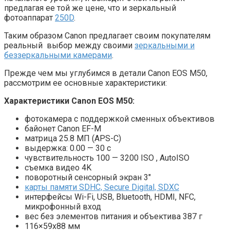
предлагая ее той же цене, что и зеркальный
фотоаппарат
250D
.
Таким образом Canon предлагает своим покупателям
реальный выбор между своими
зеркальными и
беззеркальными камерами
.
Прежде чем мы углубимся в детали Canon EOS M50,
рассмотрим ее основные характеристики:
Характеристики Canon EOS M50:
фотокамера с поддержкой сменных объективов
байонет Canon EF-M
матрица 25.8 МП (APS-C)
выдержка: 0.00 — 30 с
чувствительность 100 — 3200 ISO , AutoISO
съемка видео 4K
поворотный сенсорный экран 3″
карты памяти SDHC, Secure Digital, SDXC
интерфейсы Wi-Fi, USB, Bluetooth, HDMI, NFC,
микрофонный вход
вес без элементов питания и объектива 387 г
116×59х88 мм