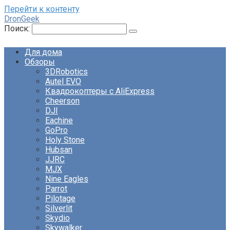
Перейти к контенту
DronGeek
Поиск:
Для дома
Обзоры
3DRobotics
Autel EVO
Квадрокоптеры с AliExpress
Cheerson
DJI
Eachine
GoPro
Holy Stone
Hubsan
JJRC
MJX
Nine Eagles
Parrot
Pilotage
Silverlit
Skydio
Skywalker