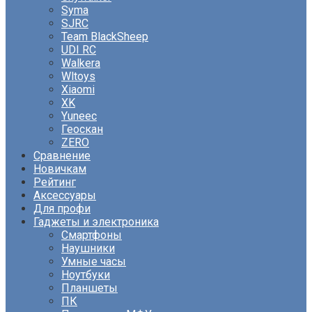
Syma
SJRC
Team BlackSheep
UDI RC
Walkera
Wltoys
Xiaomi
XK
Yuneec
Геоскан
ZERO
Сравнение
Новичкам
Рейтинг
Аксессуары
Для профи
Гаджеты и электроника
Смартфоны
Наушники
Умные часы
Ноутбуки
Планшеты
ПК