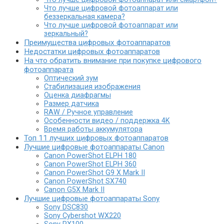
Что лучше цифровой фотоаппарат или
беззеркальная камера?
Что лучше цифровой фотоаппарат или
зеркальный?
Преимущества цифровых фотоаппаратов
Недостатки цифровых фотоаппаратов
На что обратить внимание при покупке цифрового
фотоаппарата
Оптический зум
Стабилизация изображения
Оценка диафрагмы
Размер датчика
RAW / Ручное управление
Особенности видео / поддержка 4K
Время работы аккумулятора
Топ 11 лучших цифровых фотоаппаратов
Лучшие цифровые фотоаппараты Canon
Canon PowerShot ELPH 180
Canon PowerShot ELPH 360
Canon PowerShot G9 X Mark II
Canon PowerShot SX740
Canon G5X Mark II
Лучшие цифровые фотоаппараты Sony
Sony DSC830
Sony Cybershot WX220