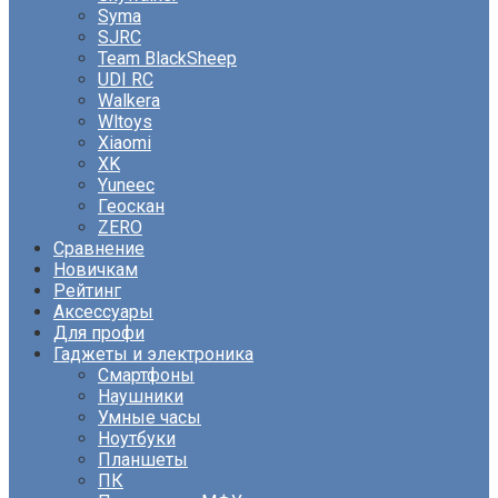
Syma
SJRC
Team BlackSheep
UDI RC
Walkera
Wltoys
Xiaomi
XK
Yuneec
Геоскан
ZERO
Сравнение
Новичкам
Рейтинг
Аксессуары
Для профи
Гаджеты и электроника
Смартфоны
Наушники
Умные часы
Ноутбуки
Планшеты
ПК