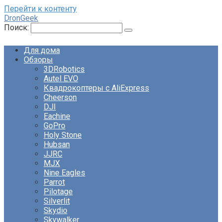
Перейти к контенту
DronGeek
Поиск:
Для дома
Обзоры
3DRobotics
Autel EVO
Квадрокоптеры с AliExpress
Cheerson
DJI
Eachine
GoPro
Holy Stone
Hubsan
JJRC
MJX
Nine Eagles
Parrot
Pilotage
Silverlit
Skydio
Skywalker