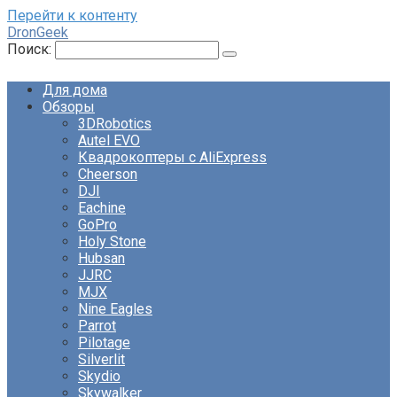
Перейти к контенту
DronGeek
Поиск:
Для дома
Обзоры
3DRobotics
Autel EVO
Квадрокоптеры с AliExpress
Cheerson
DJI
Eachine
GoPro
Holy Stone
Hubsan
JJRC
MJX
Nine Eagles
Parrot
Pilotage
Silverlit
Skydio
Skywalker