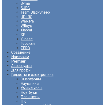
Syma
SJRC
Team BlackSheep
UDI RC
Walkera
Wltoys
Xiaomi
XK
Yuneec
Геоскан
ZERO
Сравнение
Новичкам
Рейтинг
Аксессуары
Для профи
Гаджеты и электроника
Смартфоны
Наушники
Умные часы
Ноутбуки
Планшеты
ПК