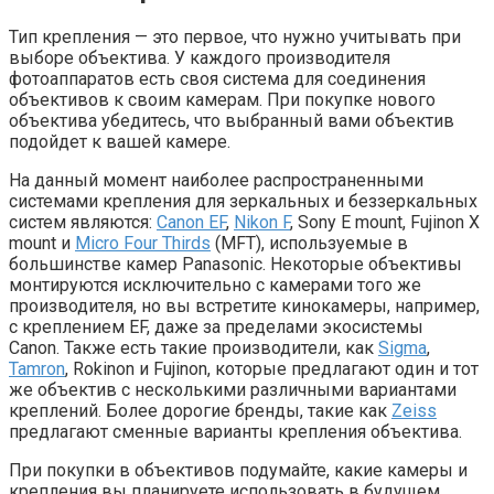
Тип крепления — это первое, что нужно учитывать при
выборе объектива. У каждого производителя
фотоаппаратов есть своя система для соединения
объективов к своим камерам. При покупке нового
объектива убедитесь, что выбранный вами объектив
подойдет к вашей камере.
На данный момент наиболее распространенными
системами крепления для зеркальных и беззеркальных
систем являются:
Canon EF
,
Nikon F
, Sony E mount, Fujinon X
mount и
Micro Four Thirds
(MFT), используемые в
большинстве камер Panasonic. Некоторые объективы
монтируются исключительно с камерами того же
производителя, но вы встретите кинокамеры, например,
с креплением EF, даже за пределами экосистемы
Canon. Также есть такие производители, как
Sigma
,
Tamron
, Rokinon и Fujinon, которые предлагают один и тот
же объектив с несколькими различными вариантами
креплений. Более дорогие бренды, такие как
Zeiss
предлагают сменные варианты крепления объектива.
При покупки в объективов подумайте, какие камеры и
крепления вы планируете использовать в будущем,