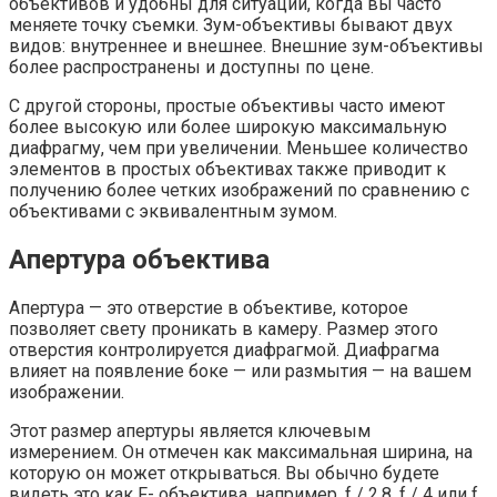
объективов и удобны для ситуаций, когда вы часто
меняете точку съемки. Зум-объективы бывают двух
видов: внутреннее и внешнее. Внешние зум-объективы
более распространены и доступны по цене.
С другой стороны, простые объективы часто имеют
более высокую или более широкую максимальную
диафрагму, чем при увеличении. Меньшее количество
элементов в простых объективах также приводит к
получению более четких изображений по сравнению с
объективами с эквивалентным зумом.
Апертура объектива
Апертура — это отверстие в объективе, которое
позволяет свету проникать в камеру. Размер этого
отверстия контролируется диафрагмой. Диафрагма
влияет на появление боке — или размытия — на вашем
изображении.
Этот размер апертуры является ключевым
измерением. Он отмечен как максимальная ширина, на
которую он может открываться. Вы обычно будете
видеть это как F- объектива, например, f / 2.8, f / 4 или f