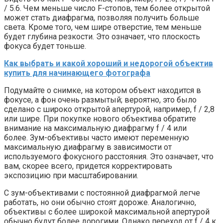
/ 5.6. Чем меньше число F-стопов, тем более открытой
может стать диафрагма, позволяя получить больше
света. Кроме того, чем шире отверстие, тем меньше
будет глубина резкости. Это означает, что плоскость
фокуса будет тоньше.
Как выбрать и какой хороший и недорогой объектив
купить для начинающего фотографа
Подумайте о снимке, на котором объект находится в
фокусе, а фон очень размытый; вероятно, это было
сделано с широко открытой апертурой, например, f / 2,8
или шире. При покупке нового объектива обратите
внимание на максимальную диафрагму f / 4 или
более. Зум-объективы часто имеют переменную
максимальную диафрагму в зависимости от
используемого фокусного расстояния. Это означает, что
вам, скорее всего, придется корректировать
экспозицию при масштабировании.
С зум-объективами с постоянной диафрагмой легче
работать, но они обычно стоят дороже. Аналогично,
объективы с более широкой максимальной апертурой
обычно будут более дорогими. Однако переход от f / 4 к