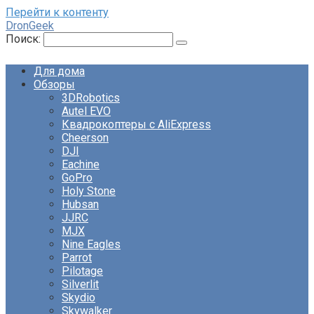
Перейти к контенту
DronGeek
Поиск:
Для дома
Обзоры
3DRobotics
Autel EVO
Квадрокоптеры с AliExpress
Cheerson
DJI
Eachine
GoPro
Holy Stone
Hubsan
JJRC
MJX
Nine Eagles
Parrot
Pilotage
Silverlit
Skydio
Skywalker