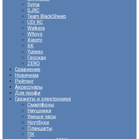
Syma
SJRC
Team BlackSheep
UDI RC
Walkera
Wltoys
Xiaomi
XK
Yuneec
Геоскан
ZERO
Сравнение
Новичкам
Рейтинг
Аксессуары
Для профи
Гаджеты и электроника
Смартфоны
Наушники
Умные часы
Ноутбуки
Планшеты
ПК