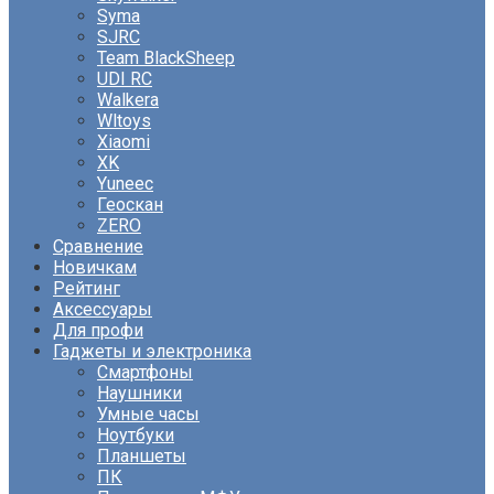
Syma
SJRC
Team BlackSheep
UDI RC
Walkera
Wltoys
Xiaomi
XK
Yuneec
Геоскан
ZERO
Сравнение
Новичкам
Рейтинг
Аксессуары
Для профи
Гаджеты и электроника
Смартфоны
Наушники
Умные часы
Ноутбуки
Планшеты
ПК