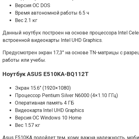
Версия ОС DOS
Время автономной работы 6.5 ч
Вес 2.1 кг
Данный ноутбук построен на основе процессора Intel Cele
встроенной видеокарты Intel UHD Graphics.
Предусмотрен экран 17,3″ на основе TN-матрицы с разре
работы или учебы.
Ноутбук ASUS E510KA-BQ112T
Экран 15.6″ (1920×1080)
Процессор Pentium Silver N6000 (4×1.10 ГГц)
Оперативная память 4 ГБ
Видеокарта Intel UHD Graphics
Версия ОС Windows 10 Home
Вес 1.57 кг
Asus E510KA подойдет тем, кому важна надежность, моб