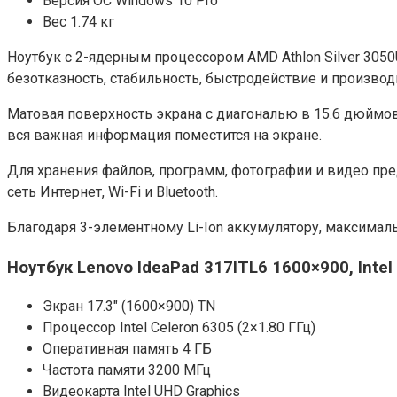
Версия ОС Windows 10 Pro
Вес 1.74 кг
Ноутбук с 2-ядерным процессором AMD Athlon Silver 3050
безотказность, стабильность, быстродействие и произво
Матовая поверхность экрана с диагональю в 15.6 дюймов
вся важная информация поместится на экране.
Для хранения файлов, программ, фотографии и видео пре
сеть Интернет, Wi-Fi и Bluetooth.
Благодаря 3-элементному Li-Ion аккумулятору, максималь
Ноутбук Lenovo IdeaPad 317ITL6 1600×900, Intel 
Экран 17.3″ (1600×900) TN
Процессор Intel Celeron 6305 (2×1.80 ГГц)
Оперативная память 4 ГБ
Частота памяти 3200 МГц
Видеокарта Intel UHD Graphics