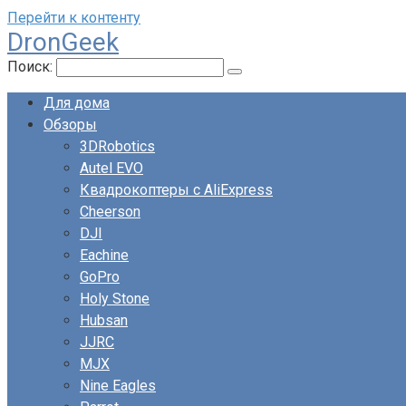
Перейти к контенту
DronGeek
Поиск:
Для дома
Обзоры
3DRobotics
Autel EVO
Квадрокоптеры с AliExpress
Cheerson
DJI
Eachine
GoPro
Holy Stone
Hubsan
JJRC
MJX
Nine Eagles