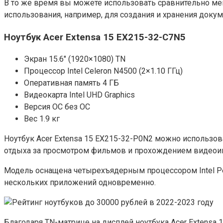
В то же время вы можете использовать сравнительно мен
использования, например, для создания и хранения докуме
Ноутбук Acer Extensa 15 EX215-32-C7N5
Экран 15.6″ (1920×1080) TN
Процессор Intel Celeron N4500 (2×1.10 ГГц)
Оперативная память 4 ГБ
Видеокарта Intel UHD Graphics
Версия ОС без ОС
Вес 1.9 кг
Ноутбук Acer Extensa 15 EX215-32-P0N2 можно использова
отдыха за просмотром фильмов и прохождением видеоиг
Модель оснащена четырехъядерным процессором Intel Pen
нескольких приложений одновременно.
Благодаря TN-матрице на дисплей ноутбука Acer Extensa