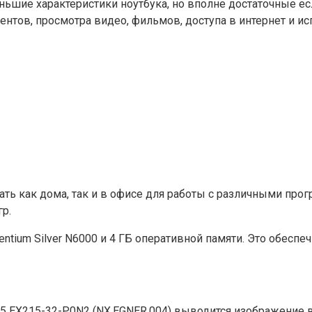
ьшие характеристики ноутбука, но вполне достаточные ес
нтов, просмотра видео, фильмов, доступа в интернет и исп
ть как дома, так и в офисе для работы с различными прог
р.
tium Silver N6000 и 4 ГБ оперативной памяти. Это обеспе
 15 EX215-32-P0N2 (NX.EGNER.004) выводится изображение 