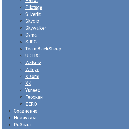
Parrot
Pilotage
Silverlit
Skydio
Skywalker
Syma
SJRC
Team BlackSheep
UDI RC
Walkera
Wltoys
Xiaomi
XK
Yuneec
Геоскан
ZERO
Сравнение
Новичкам
Рейтинг