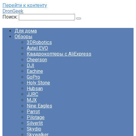
Перейти к контенту
DronGeek
Поиск:
Для дома
Обзоры
3DRobotics
Autel EVO
Квадрокоптеры с AliExpress
Cheerson
DJI
Eachine
GoPro
Holy Stone
Hubsan
JJRC
MJX
Nine Eagles
Parrot
Pilotage
Silverlit
Skydio
Skywalker