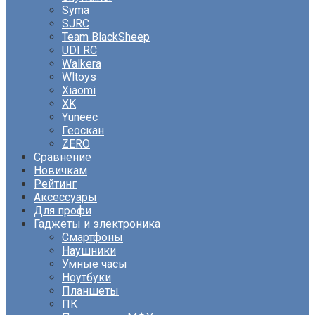
Syma
SJRC
Team BlackSheep
UDI RC
Walkera
Wltoys
Xiaomi
XK
Yuneec
Геоскан
ZERO
Сравнение
Новичкам
Рейтинг
Аксессуары
Для профи
Гаджеты и электроника
Смартфоны
Наушники
Умные часы
Ноутбуки
Планшеты
ПК