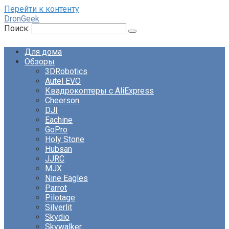
Перейти к контенту
DronGeek
Поиск:
Для дома
Обзоры
3DRobotics
Autel EVO
Квадрокоптеры с AliExpress
Cheerson
DJI
Eachine
GoPro
Holy Stone
Hubsan
JJRC
MJX
Nine Eagles
Parrot
Pilotage
Silverlit
Skydio
Skywalker