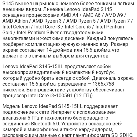
S145 вышел на рынок с немного более тонким и легким
внешним видом. Линейка Lenovo IdeaPad S145
оснащена процессорами AMD A4 / AMD A6 / AMD A9 /
AMD Athlon / AMD Ryzen 3 / AMD Ryzen 5 / AMD Ryzen 7 /
Intel Celeron / Intel Core i3 / Intel Core i5 / Intel Pentium
Gold / Intel Pentium Silver с твердотельными
накопителями и жесткими дисками. Каждый покупатель
подберет комплектацию нужную именно ему. Размер
экрана составляет 14 дюймов или 15,6 дюйма, что
делает его отличным выбором для студентов.
Lenovo IdeaPad S145-15IIL представляет собой
высокопроизводительный компактный ноутбук,
который удобно брать всегда с собой. Диагональ экрана
составляет 15,6 дюйма, разрешение — 1366х768
пикселей. Быстродействие устройству обеспечивает
процессор Intel Core i3-1005G1 (1.2 ГГц)
Модель Lenovo IdeaPad S145-15IIL поддерживает
подключение к сети Интернет с использованием
диапазона 5 ГГц и технологию беспроводного
соединения Bluetooth 5.0. Устройство оснащено веб-
камерой и микрофоном, а также кард-ридером,
распознающим данные с карт памяти формата SD, SDHC,