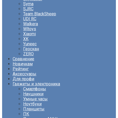
Syma
SJRC
Team BlackSheep
UDI RC
Walkera
Wltoys
Xiaomi
XK
Yuneec
Геоскан
ZERO
Сравнение
Новичкам
Рейтинг
Аксессуары
Для профи
Гаджеты и электроника
Смартфоны
Наушники
Умные часы
Ноутбуки
Планшеты
ПК