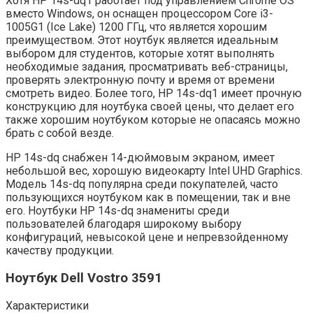
Хотя HP 14s-dq1 работает под управлением Chrome OS
вместо Windows, он оснащен процессором Core i3-
1005G1 (Ice Lake) 1200 ГГц, что является хорошим
преимуществом. Этот ноутбук является идеальным
выбором для студентов, которые хотят выполнять
необходимые задания, просматривать веб-страницы,
проверять электронную почту и время от времени
смотреть видео. Более того, HP 14s-dq1 имеет прочную
конструкцию для ноутбука своей цены, что делает его
также хорошим ноутбуком которые не опасаясь можно
брать с собой везде.
HP 14s-dq снабжен 14-дюймовым экраном, имеет
небольшой вес, хорошую видеокарту Intel UHD Graphics.
Модель 14s-dq популярна среди покупателей, часто
пользующихся ноутбуком как в помещении, так и вне
его. Ноутбуки HP 14s-dq знамениты среди
пользователей благодаря широкому выбору
конфигураций, невысокой цене и непревзойденному
качеству продукции.
Ноутбук Dell Vostro 3591
Характеристики