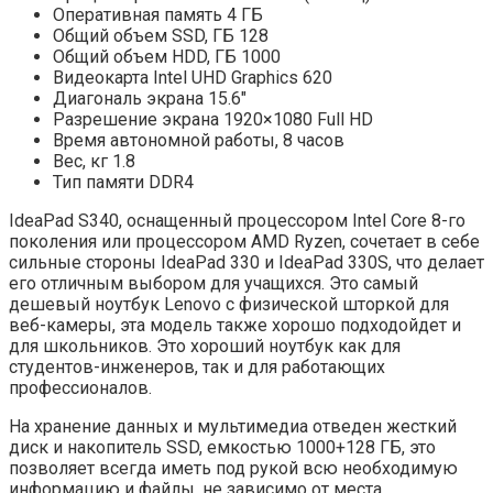
Оперативная память 4 ГБ
Общий объем SSD, ГБ 128
Общий объем HDD, ГБ 1000
Видеокарта Intel UHD Graphics 620
Диагональ экрана 15.6″
Разрешение экрана 1920×1080 Full HD
Время автономной работы, 8 часов
Вес, кг 1.8
Тип памяти DDR4
IdeaPad S340, оснащенный процессором Intel Core 8-го
поколения или процессором AMD Ryzen, сочетает в себе
сильные стороны IdeaPad 330 и IdeaPad 330S, что делает
его отличным выбором для учащихся. Это самый
дешевый ноутбук Lenovo с физической шторкой для
веб-камеры, эта модель также хорошо подходойдет и
для школьников. Это хороший ноутбук как для
студентов-инженеров, так и для работающих
профессионалов.
На хранение данных и мультимедиа отведен жесткий
диск и накопитель SSD, емкостью 1000+128 ГБ, это
позволяет всегда иметь под рукой всю необходимую
информацию и файлы, не зависимо от места