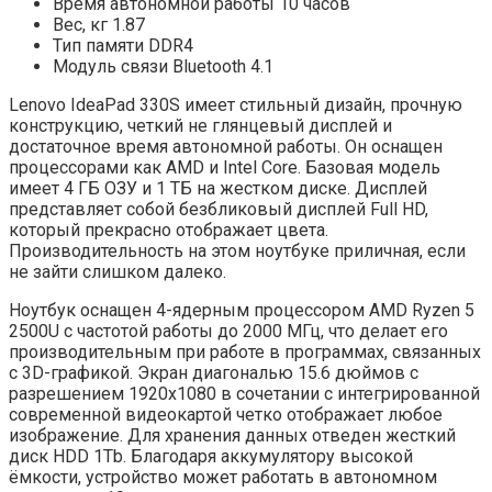
Время автономной работы 10 часов
Вес, кг 1.87
Тип памяти DDR4
Модуль связи Bluetooth 4.1
Lenovo IdeaPad 330S имеет стильный дизайн, прочную
конструкцию, четкий не глянцевый дисплей и
достаточное время автономной работы. Он оснащен
процессорами как AMD и Intel Core. Базовая модель
имеет 4 ГБ ОЗУ и 1 ТБ на жестком диске. Дисплей
представляет собой безбликовый дисплей Full HD,
который прекрасно отображает цвета.
Производительность на этом ноутбуке приличная, если
не зайти слишком далеко.
Ноутбук оснащен 4-ядерным процессором AMD Ryzen 5
2500U с частотой работы до 2000 МГц, что делает его
производительным при работе в программах, связанных
с 3D-графикой. Экран диагональю 15.6 дюймов с
разрешением 1920х1080 в сочетании с интегрированной
современной видеокартой четко отображает любое
изображение. Для хранения данных отведен жесткий
диск HDD 1Tb. Благодаря аккумулятору высокой
ёмкости, устройство может работать в автономном