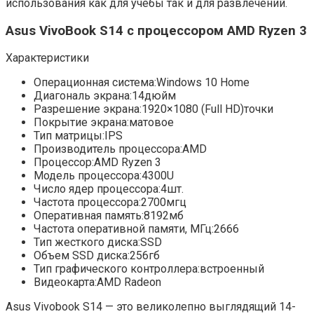
использования как для учебы так и для развлечений.
Asus VivoBook S14 с процессором AMD
Ryzen 3
Характеристики
Операционная система:
Windows 10 Home
Диагональ экрана:
14
дюйм
Разрешение экрана:
1920×1080 (Full HD)
точки
Покрытие экрана:
матовое
Тип матрицы:
IPS
Производитель процессора:
AMD
Процессор:
AMD Ryzen 3
Модель процессора:
4300U
Число ядер процессора:
4
шт.
Частота процессора:
2700
мгц
Оперативная память:
8192
мб
Частота оперативной памяти, МГц:
2666
Тип жесткого диска:
SSD
Объем SSD диска:
256
гб
Тип графического контроллера:
встроенный
Видеокарта:
AMD Radeon
Asus Vivobook S14 — это великолепно выглядящий 14-