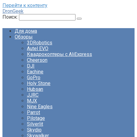
Перейти к контенту
DronGeek
Поиск:
Для дома
Обзоры
3DRobotics
Autel EVO
Квадрокоптеры с AliExpress
Cheerson
DJI
Eachine
GoPro
Holy Stone
Hubsan
JJRC
MJX
Nine Eagles
Parrot
Pilotage
Silverlit
Skydio
Skywalker