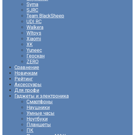
Syma
SJRC
Team BlackSheep
UDI RC
Walkera
Wltoys
Xiaomi
XK
Yuneec
Геоскан
ZERO
Сравнение
Новичкам
Рейтинг
Аксессуары
Для профи
Гаджеты и электроника
Смартфоны
Наушники
Умные часы
Ноутбуки
Планшеты
ПК