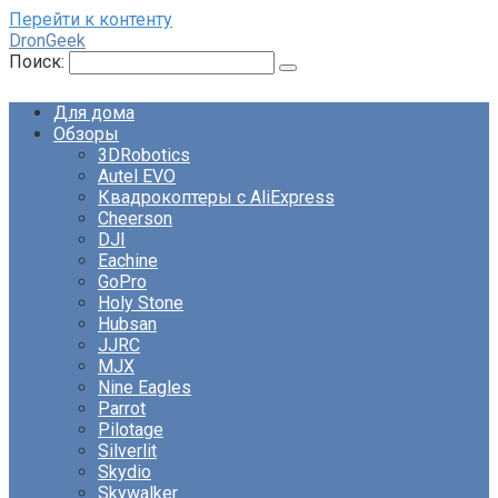
Перейти к контенту
DronGeek
Поиск:
Для дома
Обзоры
3DRobotics
Autel EVO
Квадрокоптеры с AliExpress
Cheerson
DJI
Eachine
GoPro
Holy Stone
Hubsan
JJRC
MJX
Nine Eagles
Parrot
Pilotage
Silverlit
Skydio
Skywalker