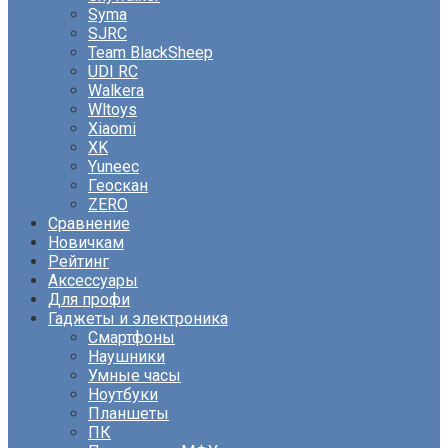
Syma
SJRC
Team BlackSheep
UDI RC
Walkera
Wltoys
Xiaomi
XK
Yuneec
Геоскан
ZERO
Сравнение
Новичкам
Рейтинг
Аксессуары
Для профи
Гаджеты и электроника
Смартфоны
Наушники
Умные часы
Ноутбуки
Планшеты
ПК