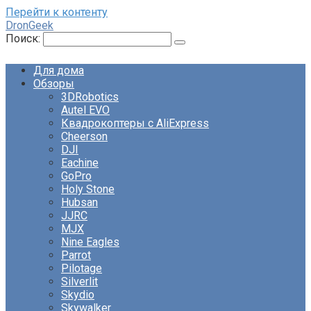
Перейти к контенту
DronGeek
Поиск:
Для дома
Обзоры
3DRobotics
Autel EVO
Квадрокоптеры с AliExpress
Cheerson
DJI
Eachine
GoPro
Holy Stone
Hubsan
JJRC
MJX
Nine Eagles
Parrot
Pilotage
Silverlit
Skydio
Skywalker