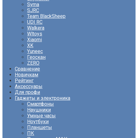
Syma
SJRC
Team BlackSheep
UDI RC
Walkera
Wltoys
Xiaomi
XK
Yuneec
Геоскан
ZERO
Сравнение
Новичкам
Рейтинг
Аксессуары
Для профи
Гаджеты и электроника
Смартфоны
Наушники
Умные часы
Ноутбуки
Планшеты
ПК