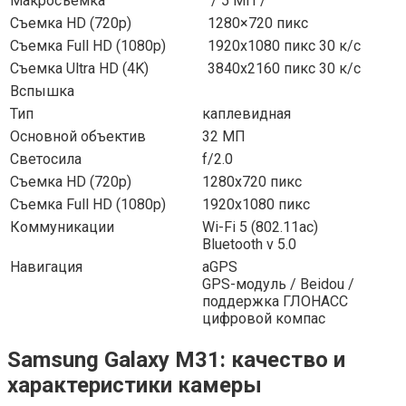
Макросъемка
/ 5 МП /
Съемка HD
(720p)
1280×720 пикс
Съемка Full HD
(1080p)
1920х1080 пикс 30 к/с
Съемка Ultra HD
(4K)
3840х2160 пикс 30 к/с
Вспышка
Тип
каплевидная
Основной
объектив
32 МП
Светосила
f/2.0
Съемка HD
(720p)
1280х720 пикс
Съемка Full HD
(1080p)
1920х1080 пикс
Коммуникации
Wi-Fi 5 (802.11ac)
Bluetooth v 5.0
Навигация
aGPS
GPS-модуль
/ Beidou /
поддержка ГЛОНАСС
цифровой компас
Samsung Galaxy M31: качество и
характеристики камеры