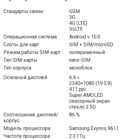
Стандарты
связи
GSM
3G
4G (LTE)
VoLTE
Операционная
система
Android v 10.0
Слоты для
карт
SIM + SIM/microSD
Режим работы
SIM-карт
попеременный
Тип
SIM-карты
nano-SIM
Тип
корпуса
моноблок
Основной
дисплей
6.4 »
2340×1080 (19.5:9)
411 ppi
Super AMOLED
сенсорный экран
стекло 2.5D
Соотношение
дисплей/
86 %
корпус
Модель
процессора
Samsung Exynos 9611
Частота
процессора
2.3 ГГц