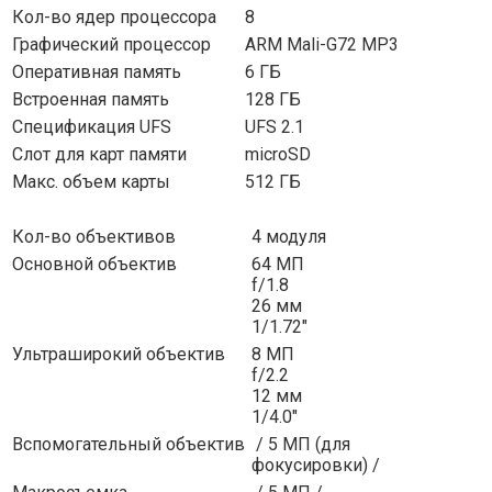
Кол-во ядер
процессора
8
Графический
процессор
ARM Mali-G72 MP3
Оперативная
память
6 ГБ
Встроенная
память
128 ГБ
Спецификация
UFS
UFS 2.1
Слот для карт
памяти
microSD
Макс. объем
карты
512 ГБ
Кол-во
объективов
4 модуля
Основной
объектив
64 МП
f/1.8
26 мм
1/1.72″
Ультраширокий
объектив
8 МП
f/2.2
12 мм
1/4.0″
Вспомогательный
объектив
/ 5 МП (для
фокусировки) /