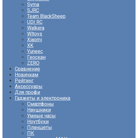
Syma
SJRC
Team BlackSheep
UDI RC
Walkera
Wltoys
Xiaomi
XK
Yuneec
Геоскан
ZERO
Сравнение
Новичкам
Рейтинг
Аксессуары
Для профи
Гаджеты и электроника
Смартфоны
Наушники
Умные часы
Ноутбуки
Планшеты
ПК