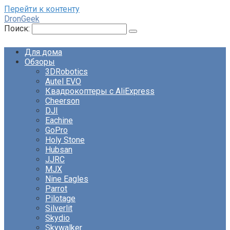
Перейти к контенту
DronGeek
Поиск:
Для дома
Обзоры
3DRobotics
Autel EVO
Квадрокоптеры с AliExpress
Cheerson
DJI
Eachine
GoPro
Holy Stone
Hubsan
JJRC
MJX
Nine Eagles
Parrot
Pilotage
Silverlit
Skydio
Skywalker