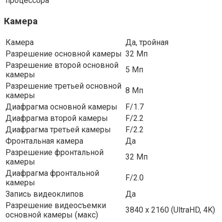
процессора
Камера
Камера
Да, тройная
Разрешение основной камеры
32 Мп
Разрешение второй основной
5 Мп
камеры
Разрешение третьей основной
8 Мп
камеры
Диафрагма основной камеры
F/1.7
Диафрагма второй камеры
F/2.2
Диафрагма третьей камеры
F/2.2
Фронтальная камера
Да
Разрешение фронтальной
32 Мп
камеры
Диафрагма фронтальной
F/2.0
камеры
Запись видеоклипов
Да
Разрешение видеосъемки
3840 x 2160 (UltraHD, 4K)
основной камеры (макс)