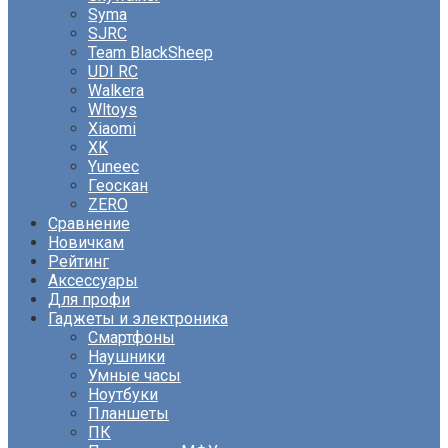
Syma
SJRC
Team BlackSheep
UDI RC
Walkera
Wltoys
Xiaomi
XK
Yuneec
Геоскан
ZERO
Сравнение
Новичкам
Рейтинг
Аксессуары
Для профи
Гаджеты и электроника
Смартфоны
Наушники
Умные часы
Ноутбуки
Планшеты
ПК