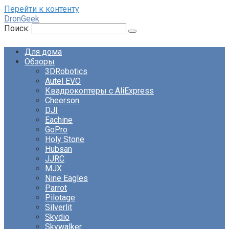
Перейти к контенту
DronGeek
Поиск:
Для дома
Обзоры
3DRobotics
Autel EVO
Квадрокоптеры с AliExpress
Cheerson
DJI
Eachine
GoPro
Holy Stone
Hubsan
JJRC
MJX
Nine Eagles
Parrot
Pilotage
Silverlit
Skydio
Skywalker