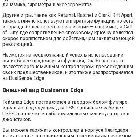
динамика, гирометра и акселерометра.
Другие игры, такие как Returnal, Ratchet и Clank: Rift Apart,
также отлично используют аппаратные функции, но есть
и гораздо более простые реализации — например, в Call
of Duty, где сопротивление спусковому крючку является
скорее препятствием для действия, чем захватывающей
революцией.
Несмотря на неоднозначный успех в использовании
своих более продвинутых функций, DualSense также
является эргономичным контроллером, превосходящим
своих предшественников, и это также распространяется
на DualSense Edge.
Внешний вид Dualsense Edge
Геймпад Edge поставляется в твердом белом футляре,
идеально подходящем для PS5, с длинным кабелем
USB-C в оплетке и набором запасных манипуляторов и
джойстиков.
Вы можете заряжать контроллер в корпусе благодаря
люку сзади с дополнительным пластиковым разъемом,