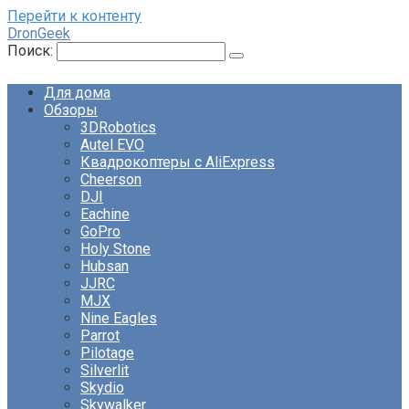
Перейти к контенту
DronGeek
Поиск:
Для дома
Обзоры
3DRobotics
Autel EVO
Квадрокоптеры с AliExpress
Cheerson
DJI
Eachine
GoPro
Holy Stone
Hubsan
JJRC
MJX
Nine Eagles
Parrot
Pilotage
Silverlit
Skydio
Skywalker