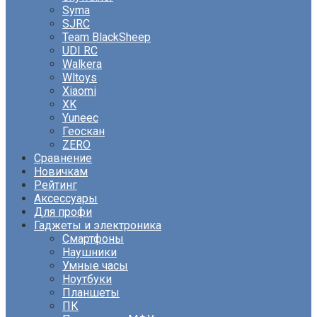
Syma
SJRC
Team BlackSheep
UDI RC
Walkera
Wltoys
Xiaomi
XK
Yuneec
Геоскан
ZERO
Сравнение
Новичкам
Рейтинг
Аксессуары
Для профи
Гаджеты и электроника
Смартфоны
Наушники
Умные часы
Ноутбуки
Планшеты
ПК