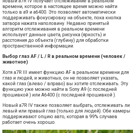
новый a7R IV получает отслеживание в реальном
времени, которое в настоящее время можно найти
только в a9 и a6400. Это позволяет автоматически
поддерживать фокусировку на объекте, пока кнопка
затвора нажата наполовину. Недавно принятый
алгоритм отслеживания в реальном времени
использует данные цвета, рисунка (яркость) и
расстояния до объекта (глубину) для обработки
пространственной информации.
Выбор глаз AF / L / R в реальном времени (человек /
животное)
Хотя a7R III имеет функцию AF в реальном времени для
глаз и людей, и животных, он не позволяет указать,
какой глаз (влево / вправо) вы хотите отслеживать. Эту
функцию уже можно найти в Sony A9 (с последней
прошивкой ) или A6400 (с последней прошивкой ).
Новый a7R IV также позволяет выбрать, отслеживать ли
левый или правый глаз (только для людей). Обе камеры
поддерживают опцию авто, которая в 99% случаев
работает очень хорошо.