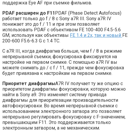
поддержка Eye AF при съемке фильмов.
PDAF расширен до F11
PDAF (Phase Detect Autofocus)
работает только до f / 8 с Sony a7R III. Sony a7R IV
понижает это до f / 11 и при этом позволяет
использовать PDAF с объективом FE 100-400 F4.5-5.6
GM, используя как объективы
FE 1.4 и 2x, так и новый
FE
200-600 F5.6-6.3 G с 1.4 TC.
С a7R III, когда диафрагма больше, чем f / 8 в режиме
непрерывной съемки, фокусировка фиксируется на
настройке на первом снимке. С помощью a7R IV вы
можете снимать до / с f / 11, прежде чем фокусировка
будет привязана к настройкам на первом снимке.
Приоритет диафрагмы
A7R IV получает ту же опцию с
приоритетом диафрагмы фокусировки, которую можно
найти в Sony a9. Это изменяет систему привода
диафрагмы для приоритезации производительности
автофокусировки. Во время непрерывной съемки с
использованием электронного затвора это позволяет
непрерывно регулировать фокусировку с F-значением,
превышающим F11. Это поддерживается только
электронным затвором, а не механическим.