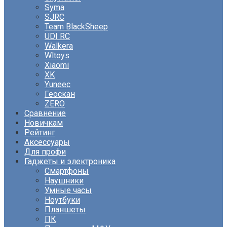
Syma
SJRC
Team BlackSheep
UDI RC
Walkera
Wltoys
Xiaomi
XK
Yuneec
Геоскан
ZERO
Сравнение
Новичкам
Рейтинг
Аксессуары
Для профи
Гаджеты и электроника
Смартфоны
Наушники
Умные часы
Ноутбуки
Планшеты
ПК