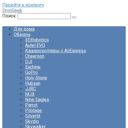
Перейти к контенту
DronGeek
Поиск:
Для дома
Обзоры
3DRobotics
Autel EVO
Квадрокоптеры с AliExpress
Cheerson
DJI
Eachine
GoPro
Holy Stone
Hubsan
JJRC
MJX
Nine Eagles
Parrot
Pilotage
Silverlit
Skydio
Skywalker