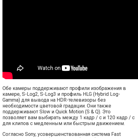
Обе камеры поддерживают профили изображения в
камере, S-Log2, S-Log3 и профиль HLG (Hybrid Log-
Gamma) для вывода на HDR-телевизоры без
необходимости цветовой градации. Они также
поддерживают Slow и Quick Motion (S & Q). Это
позволяет вам выбирать между 1 кадр / с и 120 кадр / с
для клипов с медленным или быстрым движением.
Согласно Sony, усовершенствованная система Fast