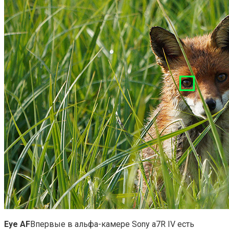
Eye AF
Впервые в альфа-камере Sony a7R IV есть