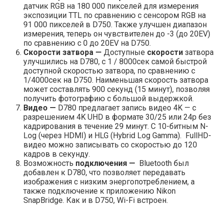
датчик RGB на 180 000 пикселей для измерения
экспозиции TTL по сравнению с сенсором RGB на
91 000 пикселей в D750. Также улучшен диапазон
измерения, теперь он чувствителен до -3 (до 20EV)
по сравнению с 0 до 20EV на D750.
Скорости затвора —
Доступные
скорости
затвора
улучшились на D780, с 1 / 8000сек самой быстрой
доступной скоростью затвора, по сравнению с
1/4000сек на D750. Наименьшая скорость затвора
может составлять 900 секунд (15 минут), позволяя
получить фотографию с большой выдержкой.
Видео —
D780 предлагает запись видео 4K — с
разрешением 4K UHD в формате 30/25 или 24p без
кадрирования в течение 29 минут. С 10-битным N-
Log (через HDMI) и HLG (Hybrid Log Gamma). FullHD-
видео можно записывать со скоростью до 120
кадров в секунду.
Возможность
подключения —
Bluetooth был
добавлен к D780, что позволяет передавать
изображения с низким энергопотреблением, а
также подключение к приложению Nikon
SnapBridge. Как и в D750, Wi-Fi встроен.