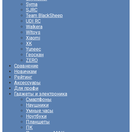
Syma
SJRC
Team BlackSheep
UDI RC
Walkera
Wltoys
Xiaomi
XK
Yuneec
Геоскан
ZERO
Сравнение
Новичкам
Рейтинг
Аксессуары
Для профи
Гаджеты и электроника
Смартфоны
Наушники
Умные часы
Ноутбуки
Планшеты
ПК