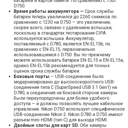
батареей и картой памяти. По сравнению с 750г.
D750.
Время работы аккумулятора —
Срок службы
батареи теперь увеличился до 2260 снимков по
сравнению с 1230 на D750 — это увеличение,
скорее всего, связано с удалением вспышки,
поскольку в стандартах тестирования CIPA
используется вспышка. Аккумулятор,
поставляемый с D780, является EN-EL15b, по
сравнению с EN-EL15, первоначально
использовавшимся с D750. Вы по-прежнему
можете использовать батареи EN-EL15 и EN-EL15a,
однако EN-EL15b рекомендуется для точных
оценок срока службы батареи.
Боковые порты
— USB-соединение было
модернизировано до высокоскоростного USB-
соединения типа C (SuperSpeed ​​USB 3.1 Gen1) на
D780, а соединения на боковой стороне камеры
были переупорядочены для более удобного
доступа — и должны позволять лучшее кабельное
управление. Nikon D750 использует специфическое
USB-соединение Nikon 2. Nikon D780 и D750 имеют
разъем mini-HDMI (тип C) для выхода HDMI.
Двойные слоты для карт SD.
Обе камеры