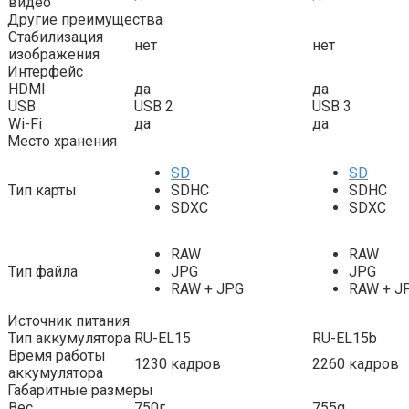
видео
Другие преимущества
Стабилизация
нет
нет
изображения
Интерфейс
HDMI
да
да
USB
USB 2
USB 3
Wi-Fi
да
да
Место хранения
SD
SD
Тип карты
SDHC
SDHC
SDXC
SDXC
RAW
RAW
Тип файла
JPG
JPG
RAW + JPG
RAW + J
Источник питания
Тип аккумулятора
RU-EL15
RU-EL15b
Время работы
1230 кадров
2260 кадров
аккумулятора
Габаритные размеры
Вес
750г
755g