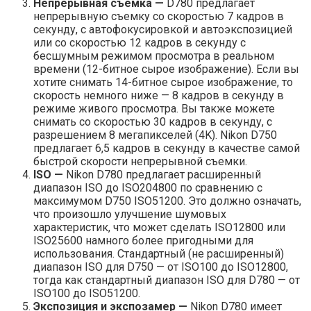
Непрерывная съемка —
D780 предлагает
непрерывную съемку со скоростью 7 кадров в
секунду, с автофокусировкой и автоэкспозицией
или со скоростью 12 кадров в секунду с
бесшумным режимом просмотра в реальном
времени (12-битное сырое изображение). Если вы
хотите снимать 14-битное сырое изображение, то
скорость немного ниже — 8 кадров в секунду в
режиме живого просмотра. Вы также можете
снимать со скоростью 30 кадров в секунду, с
разрешением 8 мегапикселей (4K). Nikon D750
предлагает 6,5 кадров в секунду в качестве самой
быстрой скорости непрерывной съемки.
ISO —
Nikon D780 предлагает расширенный
диапазон ISO до ISO204800 по сравнению с
максимумом D750 ISO51200. Это должно означать,
что произошло улучшение шумовых
характеристик, что может сделать ISO12800 или
ISO25600 намного более пригодными для
использования. Стандартный (не расширенный)
диапазон ISO для D750 — от ISO100 до ISO12800,
тогда как стандартный диапазон ISO для D780 — от
ISO100 до ISO51200.
Экспозиция и экспозамер —
Nikon D780 имеет