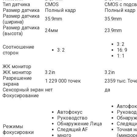
Тип датчика
CMOS
CMOS с подсв
Размер датчика
Полный кадр
Полный кадр
Размер датчика
35.9mm
35.9mm
(ширина)
Размер датчика
24мм
23.9mm
(высота)
3: 2
Соотношение
3: 2
16: 9
сторон
1: 1
ЖК монитор
ЖК монитор
3.2in
3.2in
Разрешение
1 229 000 точек
2359 тыс. Точ
экрана
Сенсорный экран
нет
да
Фокусирование
Автофок
Автофокус
Руковод
Руководство
Обнаруж
Обнаружение Лица
Следящи
Режимы
Следящий AF
Точная н
фокусировки
много
(микрор