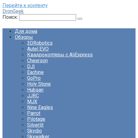
Перейти к контенту
DronGeek
Поиск:
Для дома
Обзоры
3DRobotics
Autel EVO
Квадрокоптеры с AliExpress
Cheerson
DJI
Eachine
GoPro
Holy Stone
Hubsan
JJRC
MJX
Nine Eagles
Parrot
Pilotage
Silverlit
Skydio
Skywalker