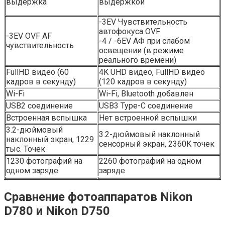
выдержка
выдержкой
-3EV Чувствительность
автофокуса OVF
-3EV OVF AF
-4 / -6EV АФ при слабом
чувствительность
освещении (в режиме
реального времени)
FullHD видео (60
4K UHD видео, FullHD видео
кадров в секунду)
(120 кадров в секунду)
Wi-Fi
Wi-Fi, Bluetooth добавлен
USB2 соединение
USB3 Type-C соединение
Встроенная вспышка
Нет встроенной вспышки
3.2-дюймовый
3.2-дюймовый наклонный
наклонный экран, 1229
сенсорный экран, 2360K точек
тыс. Точек
1230 фотографий на
2260 фотографий на одном
одном заряде
заряде
Сравнение фотоаппаратов Nikon
D780 и Nikon D750