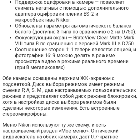
Поддержка оцифровки в камере — позволяет
снимать негативы с помощью дополнительного
адаптера оцифровки пленки ES-2 и
макрообъектива Nikkor.
Обновлены параметры автоматического баланса
белого (доступно 3 типа по сравнению с 2 на D750).
Фокусирующий экран — BrateView Clear Matte Mark
VIII типа B по сравнению с версией Mark III в D750.
Соотношение сторон 1: 1 теперь является опцией, и
фотографии 16: 9 можно делать в режиме
просмотра видео в режиме реального времени
(при 8 мегапикселях).
Обе камеры оснащены верхним ЖК-экраном с
подсветкой. Диск выбора режимов имеет режимы
съемки P, A, S, M , два настраиваемых пользовательских
режима и представляет собой диск режима блокировки,
хотя в настройках диска выбора режимов были
сделаны некоторые изменения. Есть встроенные
стереомикрофоны.
Меню Nikon используют ту же схему, и есть
настраиваемый раздел «Мое меню». Оптический
видоискатель на обеих камерах дает 0,7-кратное