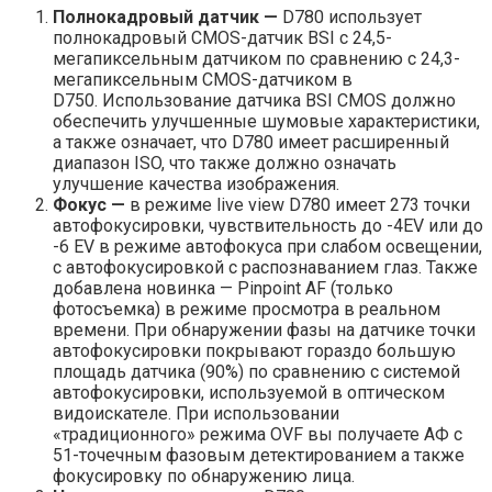
Полнокадровый датчик —
D780 использует
полнокадровый CMOS-датчик BSI с 24,5-
мегапиксельным датчиком по сравнению с 24,3-
мегапиксельным CMOS-датчиком в
D750. Использование датчика BSI CMOS должно
обеспечить улучшенные шумовые характеристики,
а также означает, что D780 имеет расширенный
диапазон ISO, что также должно означать
улучшение качества изображения.
Фокус —
в режиме live view D780 имеет 273 точки
автофокусировки, чувствительность до -4EV или до
-6 EV в режиме автофокуса при слабом освещении,
с автофокусировкой с распознаванием глаз. Также
добавлена новинка — Pinpoint AF (только
фотосъемка) в режиме просмотра в реальном
времени. При обнаружении фазы на датчике точки
автофокусировки покрывают гораздо большую
площадь датчика (90%) по сравнению с системой
автофокусировки, используемой в оптическом
видоискателе. При использовании
«традиционного» режима OVF вы получаете АФ с
51-точечным фазовым детектированием а также
фокусировку по обнаружению лица.