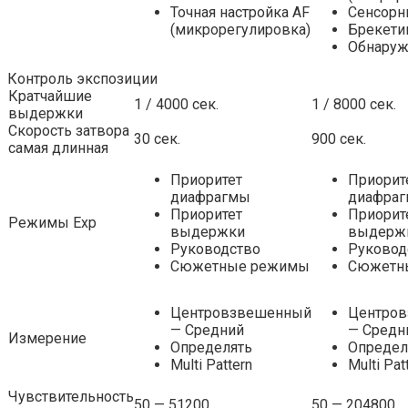
Точная настройка AF
Сенсорн
(микрорегулировка)
Брекети
Обнаруж
Контроль экспозиции
Кратчайшие
1 / 4000 сек.
1 / 8000 сек.
выдержки
Скорость затвора
30 сек.
900 сек.
самая длинная
Приоритет
Приорит
диафрагмы
диафра
Приоритет
Приорит
Режимы Exp
выдержки
выдерж
Руководство
Руковод
Сюжетные режимы
Сюжетн
Центровзвешенный
Центро
— Средний
— Средн
Измерение
Определять
Определ
Multi Pattern
Multi Pat
Чувствительность
50 — 51200
50 — 204800