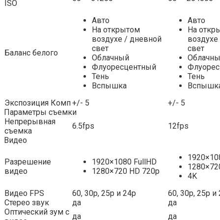
ISO
Авто
Авто
На открытом
На откр
воздухе / дневной
воздухе
свет
свет
Баланс белого
Облачный
Облачн
Флуоресцентный
Флуорес
Тень
Тень
Вспышка
Вспышк
Экспозиция Комп
+/- 5
+/- 5
Параметры съемки
Непрерывная
6.5fps
12fps
съемка
Видео
1920×108
Разрешение
1920×1080 FullHD
1280×72
видео
1280×720 HD 720p
4K
Видео FPS
60, 30р, 25р и 24р
60, 30р, 25р и
Стерео звук
да
да
Оптический зум с
да
да