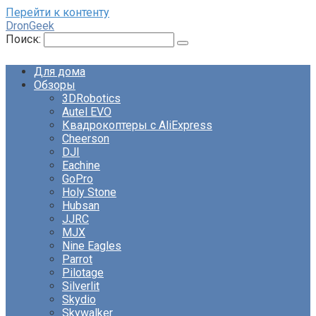
Перейти к контенту
DronGeek
Поиск:
Для дома
Обзоры
3DRobotics
Autel EVO
Квадрокоптеры с AliExpress
Cheerson
DJI
Eachine
GoPro
Holy Stone
Hubsan
JJRC
MJX
Nine Eagles
Parrot
Pilotage
Silverlit
Skydio
Skywalker