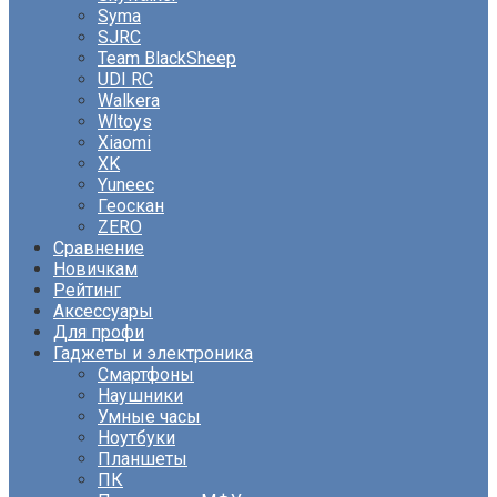
Syma
SJRC
Team BlackSheep
UDI RC
Walkera
Wltoys
Xiaomi
XK
Yuneec
Геоскан
ZERO
Сравнение
Новичкам
Рейтинг
Аксессуары
Для профи
Гаджеты и электроника
Смартфоны
Наушники
Умные часы
Ноутбуки
Планшеты
ПК