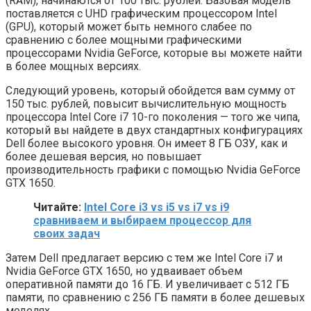
(RAM), начинаются от 100 тыс. рублей. Базовая модель
поставляется с UHD графическим процессором Intel
(GPU), который может быть немного слабее по
сравнению с более мощными графическими
процессорами Nvidia GeForce, которые вы можете найти
в более мощных версиях.
Следующий уровень, который обойдется вам сумму от
150 тыс. рублей, повысит вычислительную мощность
процессора Intel Core i7 10-го поколения — того же чипа,
который вы найдете в двух стандартных конфигурациях
Dell более высокого уровня. Он имеет 8 ГБ ОЗУ, как и
более дешевая версия, но повышает
производительность графики с помощью Nvidia GeForce
GTX 1650.
Читайте:
Intel Core i3 vs i5 vs i7 vs i9
сравниваем и выбираем процессор для
своих задач
Затем Dell предлагает версию с тем же Intel Core i7 и
Nvidia GeForce GTX 1650, но удваивает объем
оперативной памяти до 16 ГБ. И увеличивает с 512 ГБ
памяти, по сравнению с 256 ГБ памяти в более дешевых
моделях.