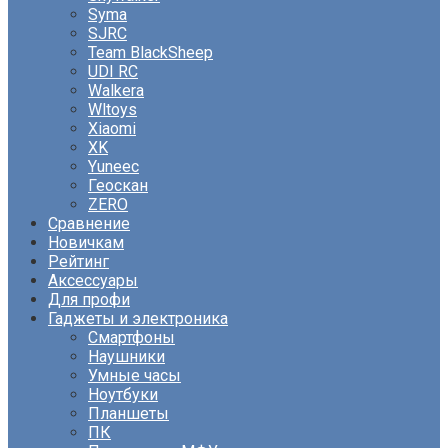
Syma
SJRC
Team BlackSheep
UDI RC
Walkera
Wltoys
Xiaomi
XK
Yuneec
Геоскан
ZERO
Сравнение
Новичкам
Рейтинг
Аксессуары
Для профи
Гаджеты и электроника
Смартфоны
Наушники
Умные часы
Ноутбуки
Планшеты
ПК