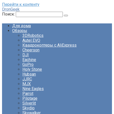
Перейти к контенту
DronGeek
Поиск:
Для дома
Обзоры
3DRobotics
Autel EVO
Квадрокоптеры с AliExpress
Cheerson
DJI
Eachine
GoPro
Holy Stone
Hubsan
JJRC
MJX
Nine Eagles
Parrot
Pilotage
Silverlit
Skydio
Skywalker