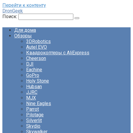
Перейти к контенту
DronGeek
Поиск:
Для дома
Обзоры
3DRobotics
Autel EVO
Квадрокоптеры с AliExpress
Cheerson
DJI
Eachine
GoPro
Holy Stone
Hubsan
JJRC
MJX
Nine Eagles
Parrot
Pilotage
Silverlit
Skydio
Skywalker