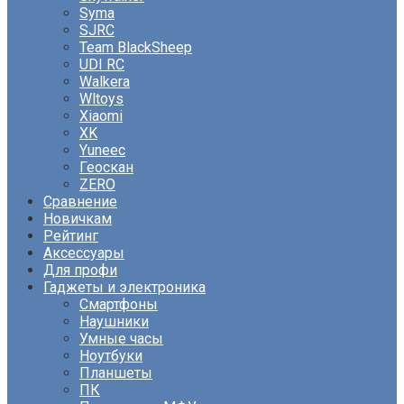
Syma
SJRC
Team BlackSheep
UDI RC
Walkera
Wltoys
Xiaomi
XK
Yuneec
Геоскан
ZERO
Сравнение
Новичкам
Рейтинг
Аксессуары
Для профи
Гаджеты и электроника
Смартфоны
Наушники
Умные часы
Ноутбуки
Планшеты
ПК