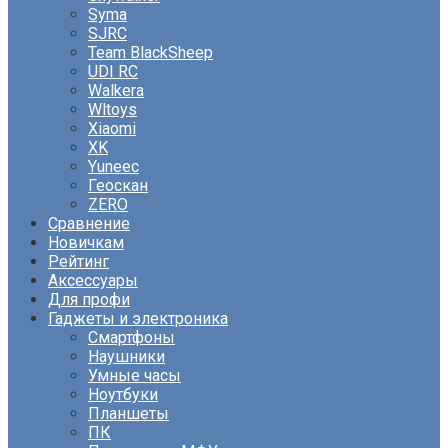
Syma
SJRC
Team BlackSheep
UDI RC
Walkera
Wltoys
Xiaomi
XK
Yuneec
Геоскан
ZERO
Сравнение
Новичкам
Рейтинг
Аксессуары
Для профи
Гаджеты и электроника
Смартфоны
Наушники
Умные часы
Ноутбуки
Планшеты
ПК