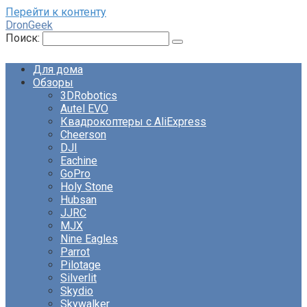
Перейти к контенту
DronGeek
Поиск:
Для дома
Обзоры
3DRobotics
Autel EVO
Квадрокоптеры с AliExpress
Cheerson
DJI
Eachine
GoPro
Holy Stone
Hubsan
JJRC
MJX
Nine Eagles
Parrot
Pilotage
Silverlit
Skydio
Skywalker