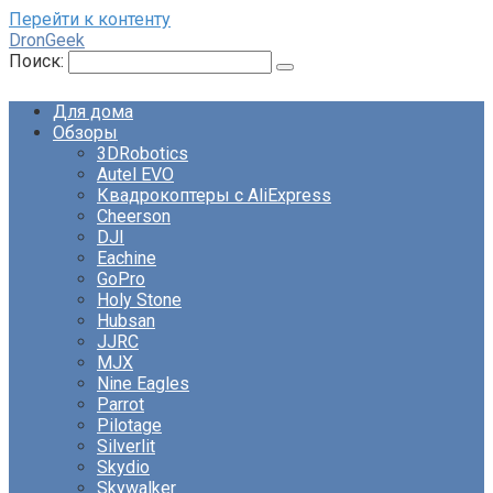
Перейти к контенту
DronGeek
Поиск:
Для дома
Обзоры
3DRobotics
Autel EVO
Квадрокоптеры с AliExpress
Cheerson
DJI
Eachine
GoPro
Holy Stone
Hubsan
JJRC
MJX
Nine Eagles
Parrot
Pilotage
Silverlit
Skydio
Skywalker