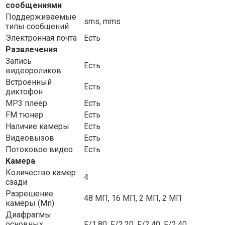
сообщениями
Поддерживаемые
sms, mms
типы сообщений
Электронная почта
Есть
Развлечения
Запись
Есть
видеороликов
Встроенный
Есть
диктофон
MP3 плеер
Есть
FM тюнер
Есть
Наличие камеры
Есть
Видеовызов
Есть
Потоковое видео
Есть
Камера
Количество камер
4
сзади
Разрешение
48 МП, 16 МП, 2 МП, 2 МП
камеры (Мп)
Диафрагмы
основных
F/1.80, F/2.20, F/2.40, F/2.40