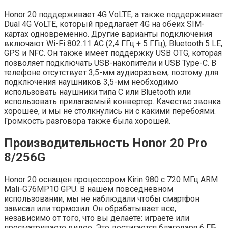
Honor 20 поддерживает 4G VoLTE, а также поддерживает
Dual 4G VoLTE, который предлагает 4G на обеих SIM-
картах одновременно. Другие варианты подключения
включают Wi-Fi 802.11 AC (2,4 ГГц + 5 ГГц), Bluetooth 5 LE,
GPS и NFC. Он также имеет поддержку USB OTG, которая
позволяет подключать USB-накопители и USB Type-C. В
телефоне отсутствует 3,5-мм аудиоразъем, поэтому для
подключения наушников 3,5-мм необходимо
использовать наушники типа C или Bluetooth или
использовать прилагаемый конвертер. Качество звонка
хорошее, и мы не столкнулись ни с какими перебоями.
Громкость разговора также была хорошей.
Производительность Honor 20 Pro
8/256G
Honor 20 оснащен процессором Kirin 980 с 720 МГц ARM
Mali-G76MP10 GPU. В нашем повседневном
использовании, мы не наблюдали чтобы смартфон
зависал или тормозил. Он обрабатывает все,
независимо от того, что вы делаете: играете или
просматриваете видео. Это достигается благодаря 6 ГБ