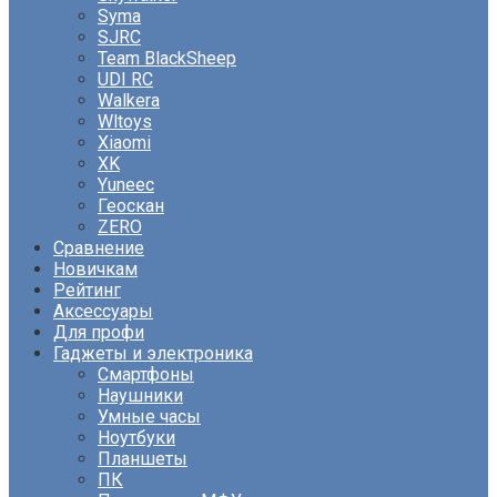
Syma
SJRC
Team BlackSheep
UDI RC
Walkera
Wltoys
Xiaomi
XK
Yuneec
Геоскан
ZERO
Сравнение
Новичкам
Рейтинг
Аксессуары
Для профи
Гаджеты и электроника
Смартфоны
Наушники
Умные часы
Ноутбуки
Планшеты
ПК