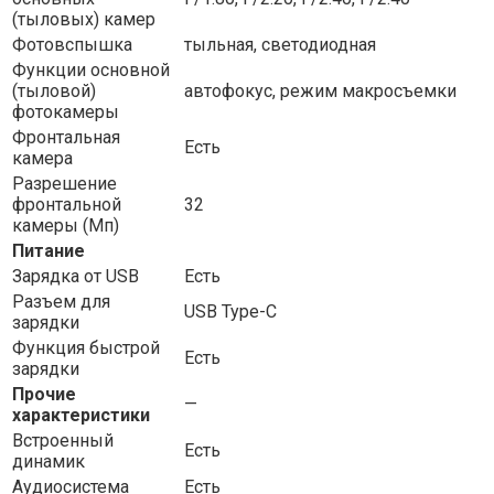
(тыловых) камер
Фотовспышка
тыльная, светодиодная
Функции основной
(тыловой)
автофокус, режим макросъемки
фотокамеры
Фронтальная
Есть
камера
Разрешение
фронтальной
32
камеры (Мп)
Питание
Зарядка от USB
Есть
Разъем для
USB Type-C
зарядки
Функция быстрой
Есть
зарядки
Прочие
—
характеристики
Встроенный
Есть
динамик
Аудиосистема
Есть