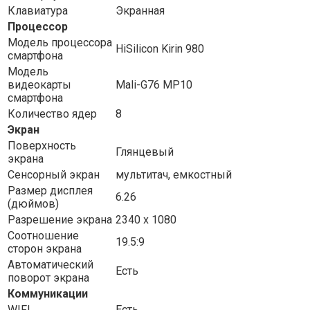
Клавиатура
Экранная
Процессор
Модель процессора
HiSilicon Kirin 980
смартфона
Модель
видеокарты
Mali-G76 MP10
смартфона
Количество ядер
8
Экран
Поверхность
Глянцевый
экрана
Сенсорный экран
мультитач, емкостный
Размер дисплея
6.26
(дюймов)
Разрешение экрана
2340 x 1080
Соотношение
19.5:9
сторон экрана
Автоматический
Есть
поворот экрана
Коммуникации
WIFI
Есть