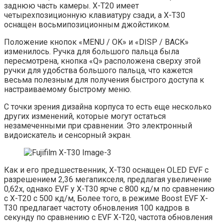
заднюю часть камеры. X-T20 имеет
четырехпозиционную клавиатуру сзади, а X-T30
оснащен восьмипозиционным джойстиком.
Положение кнопок «MENU / OK» и «DISP / BACK»
изменилось. Ручка для большого пальца была
пересмотрена, кнопка «Q» расположена сверху этой
ручки для удобства большого пальца, что кажется
весьма полезным для получения быстрого доступа к
настраиваемому быстрому меню.
С точки зрения дизайна корпуса то есть еще несколько
других изменений, которые могут остаться
незамеченными при сравнении. Это электронный
видоискатель и сенсорный экран.
Как и его предшественник, X-T30 оснащен OLED EVF с
разрешением 2,36 мегапикселя, предлагая увеличение
0,62x, однако EVF у X-T30 ярче с 800 кд/м по сравнению
с X-T20 с 500 кд/м, Более того, в режиме Boost EVF X-
T30 предлагает частоту обновления 100 кадров в
секунду по сравнению с EVF X-T20, частота обновления