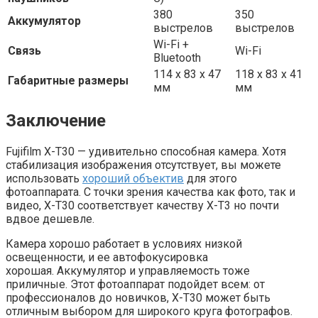
380
350
Аккумулятор
выстрелов
выстрелов
Wi-Fi +
Связь
Wi-Fi
Bluetooth
114 х 83 х 47
118 х 83 х 41
Габаритные размеры
мм
мм
Заключение
Fujifilm X-T30 — удивительно способная камера. Хотя
стабилизация изображения отсутствует, вы можете
использовать
хороший объектив
для этого
фотоаппарата. С точки зрения качества как фото, так и
видео, X-T30 соответствует качеству X-T3 но почти
вдвое дешевле.
Камера хорошо работает в условиях низкой
освещенности, и ее автофокусировка
хорошая. Аккумулятор и управляемость тоже
приличные. Этот фотоаппарат подойдет всем: от
профессионалов до новичков, X-T30 может быть
отличным выбором для широкого круга фотографов.