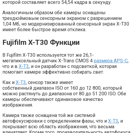
которой составляет всего 54,54 кадра в секунду.
Аналогичным образом обе камеры оснащены
трехдюймовым сенсорным экраном с разрешением
1,04 Мб, но модернизированный сенсорный экран X-T30
имеет более быстрое время отклика.
Fujifilm X-T30 Функции
В Fujifilm X-T30 используется тот же 26,1-
мегапиксельный датчик X-Trans CMOS 4
размера APS-C
,
что и в
X-T3
, и он разработан с подсветкой, которая
помогает камере эффективно собирать свет.
Как и
X-T3
, сенсор также имеет
собственный диапазон ISO от 160 до 12 800, который
можно растянуть до диапазона от 80 до 51 200 ISO. Обе
камеры обеспечивают одинаковое качество
изображения.
Камера также оснащена той же системой
автофокусировки с определением фазы, что и
X-T3
, и
покрывает всю область изображения, что весьма
впечатляет. Кроме того, производительность автофокуса