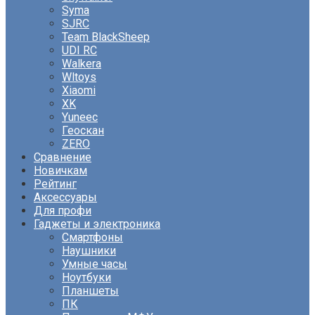
Syma
SJRC
Team BlackSheep
UDI RC
Walkera
Wltoys
Xiaomi
XK
Yuneec
Геоскан
ZERO
Сравнение
Новичкам
Рейтинг
Аксессуары
Для профи
Гаджеты и электроника
Смартфоны
Наушники
Умные часы
Ноутбуки
Планшеты
ПК