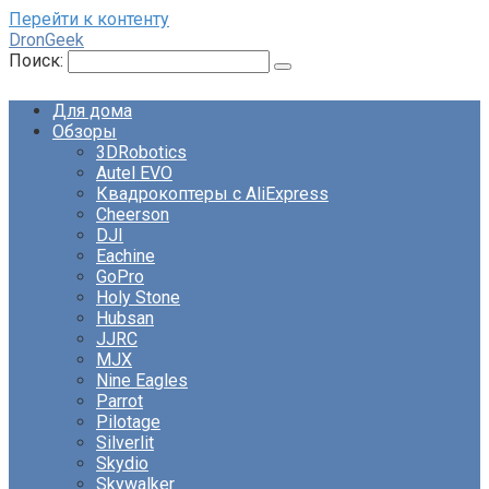
Перейти к контенту
DronGeek
Поиск:
Для дома
Обзоры
3DRobotics
Autel EVO
Квадрокоптеры с AliExpress
Cheerson
DJI
Eachine
GoPro
Holy Stone
Hubsan
JJRC
MJX
Nine Eagles
Parrot
Pilotage
Silverlit
Skydio
Skywalker