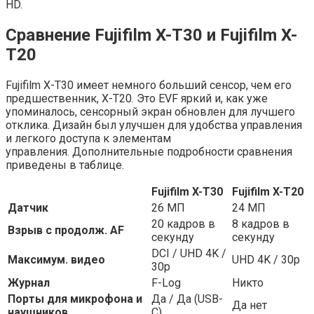
HD.
Сравнение Fujifilm X-T30 и
Fujifilm X-
T20
Fujifilm X-T30 имеет немного больший сенсор, чем его
предшественник, X-T20. Это EVF яркий и, как уже
упоминалось, сенсорный экран обновлен для лучшего
отклика. Дизайн был улучшен для удобства управления
и легкого доступа к элементам
управления. Дополнительные подробности сравнения
приведены в таблице.
Fujifilm X-T30
Fujifilm X-T20
Датчик
26 МП
24 МП
20 кадров в
8 кадров в
Взрыв с продолж. AF
секунду
секунду
DCI / UHD 4K /
Максимум. видео
UHD 4K / 30p
30p
Журнал
F-Log
Никто
Порты для микрофона и
Да / Да (USB-
Да нет
наушников
C)