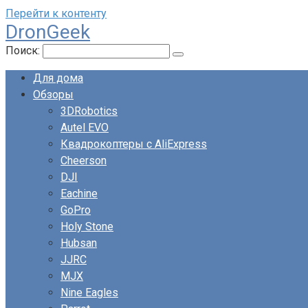
Перейти к контенту
DronGeek
Поиск:
Для дома
Обзоры
3DRobotics
Autel EVO
Квадрокоптеры с AliExpress
Cheerson
DJI
Eachine
GoPro
Holy Stone
Hubsan
JJRC
MJX
Nine Eagles