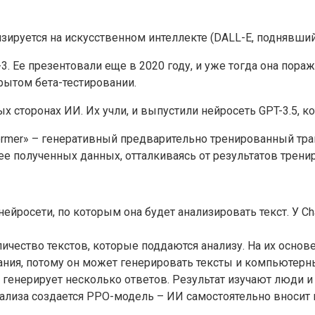
изируется на искусственном интеллекте (DALL-E, поднявший
-3. Ее презентовали еще в 2020 году, и уже тогда она по
рытом бета-тестировании.
х сторонах ИИ. Их учли, и выпустили нейросеть GPT-3.5, к
sformer» – генеративный предварительно тренированный т
нее полученных данных, отталкиваясь от результатов трени
ейросети, по которым она будет анализировать текст. У 
чество текстов, которые поддаются анализу. На их основе 
ания, потому он может генерировать тексты и компьютерн
 генерирует несколько ответов. Результат изучают люди и
нализа создается PPO-модель – ИИ самостоятельно вносит 