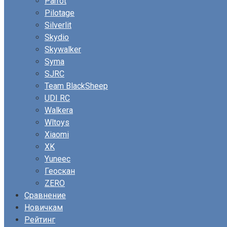
Parrot
Pilotage
Silverlit
Skydio
Skywalker
Syma
SJRC
Team BlackSheep
UDI RC
Walkera
Wltoys
Xiaomi
XK
Yuneec
Геоскан
ZERO
Сравнение
Новичкам
Рейтинг