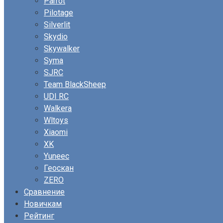
Parrot
Pilotage
Silverlit
Skydio
Skywalker
Syma
SJRC
Team BlackSheep
UDI RC
Walkera
Wltoys
Xiaomi
XK
Yuneec
Геоскан
ZERO
Сравнение
Новичкам
Рейтинг