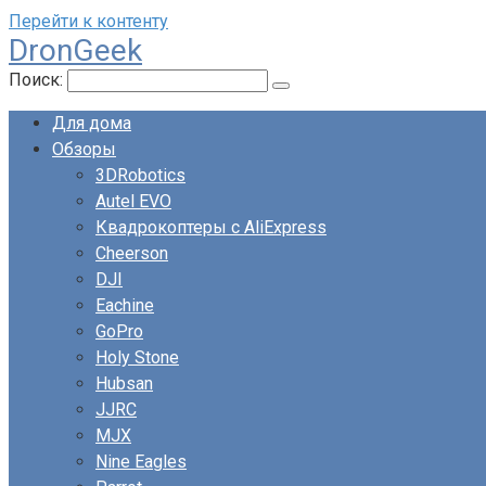
Перейти к контенту
DronGeek
Поиск:
Для дома
Обзоры
3DRobotics
Autel EVO
Квадрокоптеры с AliExpress
Cheerson
DJI
Eachine
GoPro
Holy Stone
Hubsan
JJRC
MJX
Nine Eagles