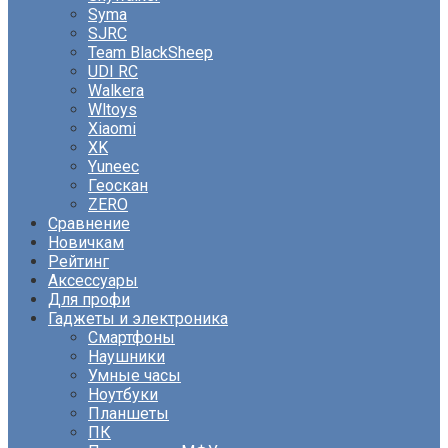
Syma
SJRC
Team BlackSheep
UDI RC
Walkera
Wltoys
Xiaomi
XK
Yuneec
Геоскан
ZERO
Сравнение
Новичкам
Рейтинг
Аксессуары
Для профи
Гаджеты и электроника
Смартфоны
Наушники
Умные часы
Ноутбуки
Планшеты
ПК