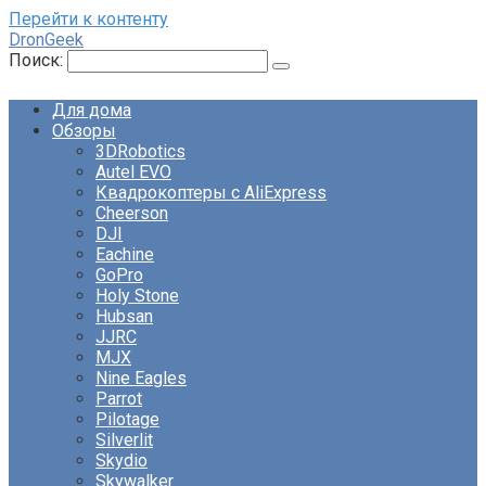
Перейти к контенту
DronGeek
Поиск:
Для дома
Обзоры
3DRobotics
Autel EVO
Квадрокоптеры с AliExpress
Cheerson
DJI
Eachine
GoPro
Holy Stone
Hubsan
JJRC
MJX
Nine Eagles
Parrot
Pilotage
Silverlit
Skydio
Skywalker