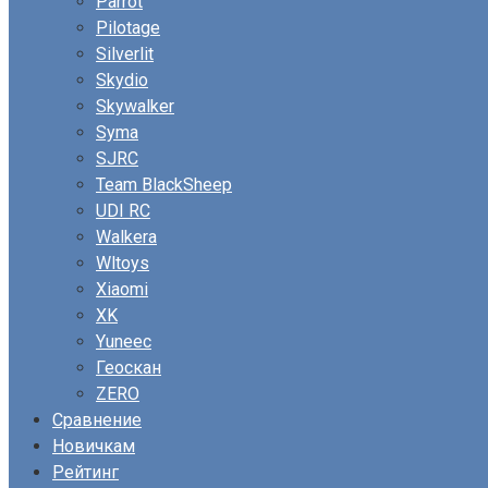
Parrot
Pilotage
Silverlit
Skydio
Skywalker
Syma
SJRC
Team BlackSheep
UDI RC
Walkera
Wltoys
Xiaomi
XK
Yuneec
Геоскан
ZERO
Сравнение
Новичкам
Рейтинг