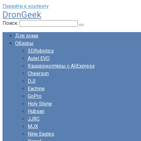
Перейти к контенту
DronGeek
Поиск:
Для дома
Обзоры
3DRobotics
Autel EVO
Квадрокоптеры с AliExpress
Cheerson
DJI
Eachine
GoPro
Holy Stone
Hubsan
JJRC
MJX
Nine Eagles