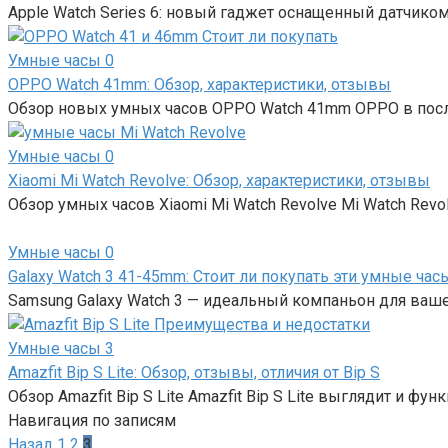
Apple Watch Series 6: новый гаджет оснащенный датчико
Умные часы
0
OPPO Watch 41mm: Обзор, характеристики, отзывы
Обзор новых умных часов OPPO Watch 41mm OPPO в посл
Умные часы
0
Xiaomi Mi Watch Revolve: Обзор, характеристики, отзывы
Обзор умных часов Xiaomi Mi Watch Revolve Mi Watch Revo
Умные часы
0
Galaxy Watch 3 41-45mm: Стоит ли покупать эти умные час
Samsung Galaxy Watch 3 — идеальный компаньон для ваше
Умные часы
3
Amazfit Bip S Lite: Обзор, отзывы, отличия от Bip S
Обзор Amazfit Bip S Lite Amazfit Bip S Lite выглядит и фун
Навигация по записям
Назад
1
2
3