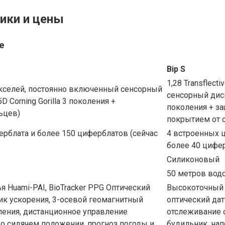
тики и цены
e
Bip S
1,28 Transflect
6 пикселей, постоянно включенный сенсорный
сенсорный дисп
 Corning Gorilla 3 поколения +
поколения + з
ьцев)
покрытием от 
рблата и более 150 циферблатов (сейчас
4 встроенных 
более 40 цифер
Силиконовый
50 метров во
я Huami-PAI, BioTracker PPG Оптический
Высокоточный 
чик ускорения, 3-осевой геомагнитный
оптический датч
ления, дистанционное управление
отслеживание 
 о сидячем положении, прогноз погоды и
будильник, нап