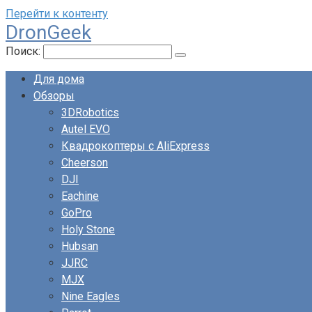
Перейти к контенту
DronGeek
Поиск:
Для дома
Обзоры
3DRobotics
Autel EVO
Квадрокоптеры с AliExpress
Cheerson
DJI
Eachine
GoPro
Holy Stone
Hubsan
JJRC
MJX
Nine Eagles