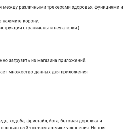
ся между различными трекерами здоровья, функциями и
о нажмите корону.
онструкции ограничены и неуклюжи.)
жно загрузить из магазина приложений.
рает множество данных для приложения.
де, ходьба, фристайл, йога, беговая дорожка и
 основан на 3-осевом датчике ускорения. Но для