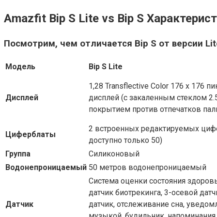
Amazfit Bip S Lite vs Bip S Характерис
Посмотрим, чем отличается Bip S от версии Lit
Модель
Bip S Lite
1,28 Transflective Color 176 x 17
Дисплей
дисплей (с закаленным стеклом 2.5D
покрытием против отпечатков пал
2 встроенных редактируемых цифе
Циферблаты
доступно только 50)
Группа
Силиконовый
Водонепроницаемый
50 метров водонепроницаемый
Система оценки состояния здоровь
датчик биотрекинга, 3-осевой дат
Датчик
датчик, отслеживание сна, уведом
музыкой, будильник, напоминания