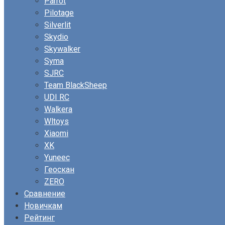
Parrot
Pilotage
Silverlit
Skydio
Skywalker
Syma
SJRC
Team BlackSheep
UDI RC
Walkera
Wltoys
Xiaomi
XK
Yuneec
Геоскан
ZERO
Сравнение
Новичкам
Рейтинг