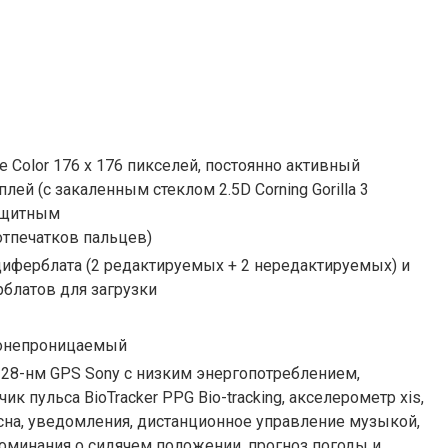
ive Color 176 x 176 пикселей, постоянно активный
лей (с закаленным стеклом 2.5D Corning Gorilla 3
ащитным
отпечатков пальцев)
циферблата (2 редактируемых + 2 нередактируемых) и
блатов для загрузки
донепроницаемый
28-нм GPS Sony с низким энергопотреблением,
ик пульса BioTracker PPG Bio-tracking, акселерометр xis,
сна, уведомления, дистанционное управление музыкой,
оминания о сидячем положении, прогноз погоды и