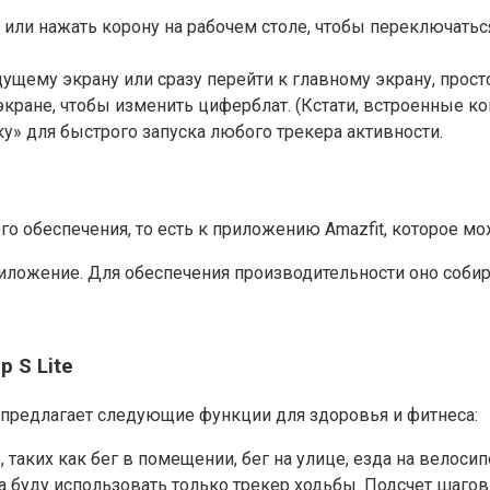
 или нажать корону на рабочем столе, чтобы переключать
ущему экрану или сразу перейти к главному экрану, прост
кране, чтобы изменить циферблат. (Кстати, встроенные к
у» для быстрого запуска любого трекера активности.
о обеспечения, то есть к приложению Amazfit, которое мо
иложение. Для обеспечения производительности оно соби
 S Lite
e предлагает следующие функции для здоровья и фитнеса:
аких как бег в помещении, бег на улице, езда на велосипе
ка буду использовать только трекер ходьбы. Подсчет шагов