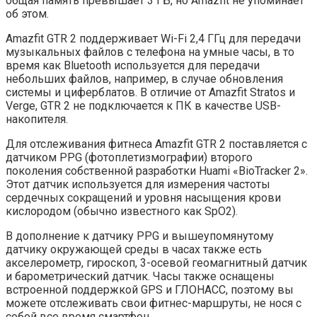
общая память превышает 3 ГБ, но Amazfit не упоминает
об этом.
Amazfit GTR 2 поддерживает Wi-Fi 2,4 ГГц для передачи
музыкальных файлов с телефона на умные часы, в то
время как Bluetooth используется для передачи
небольших файлов, например, в случае обновления
системы и циферблатов. В отличие от Amazfit Stratos и
Verge, GTR 2 не подключается к ПК в качестве USB-
накопителя.
Для отслеживания фитнеса Amazfit GTR 2 поставляется с
датчиком PPG (фотоплетизмографии) второго
поколения собственной разработки Huami «BioTracker 2».
Этот датчик используется для измерения частоты
сердечных сокращений и уровня насыщения крови
кислородом (обычно известного как SpO2).
В дополнение к датчику PPG и вышеупомянутому
датчику окружающей среды в часах также есть
акселерометр, гироскоп, 3-осевой геомагнитный датчик
и барометрический датчик. Часы также оснащены
встроенной поддержкой GPS и ГЛОНАСС, поэтому вы
можете отслеживать свои фитнес-маршруты, не нося с
собой все время смартфон.