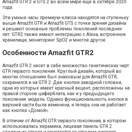
Amazfit GTR 2 и GTS 2 во всем мире еще в октябре 2020
года.
Эти умные часы премиум-класса находятся на ступеньку
выше Amazfit GTR и Amazfit GTS с точки зрения дизайна
и решают основные проблемы поколений последних
лет. GTR2 также имеют интеграцию с Alexa, встроенное
хранилище, мониторинг SpO2 и многое другое.
Особенности Amazfit GTR2
Amazfit GTR 2 несет в себе множество генетических черт
GTR первого поколения. Круглый дизайн, который во
многих отношениях был знаковым для Amazfit GTR,
сохранился и на GTR 2. Две кнопки заводной головки,
одна из которых имеет красный акцент, расположены на
правой стороне циферблата, как и у предыдущего
поколения. модель. Однако функциональность кнопки в
верхней части была изменена, и теперь она не работает
как кнопка «Домой».
В отличие от Amazfit GTR первого поколения, в котором
использовалась керамика, лицевая панель GTR 2
сделана из стекла и сочетается со стеклом дисплея.