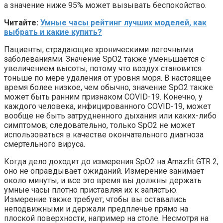
а значение ниже 95% может вызывать беспокойство.
Читайте:
Умные часы рейтинг лучших моделей, как
выбрать и какие купить?
Пациенты, страдающие хроническими легочными
заболеваниями. Значение SpO2 также уменьшается с
увеличением высоты, потому что воздух становится
тоньше по мере удаления от уровня моря. В настоящее
время более низкое, чем обычно, значение SpO2 также
может быть ранним признаком COVID-19. Конечно, у
каждого человека, инфицированного COVID-19, может
вообще не быть затрудненного дыхания или каких-либо
симптомов; следовательно, только SpO2 не может
использоваться в качестве окончательного диагноза
смертельного вируса.
Когда дело доходит до измерения SpO2 на Amazfit GTR 2,
оно не оправдывает ожиданий. Измерение занимает
около минуты, и все это время вы должны держать
умные часы плотно приставляя их к запястью.
Измерение также требует, чтобы вы оставались
неподвижными и держали предплечье прямо на
плоской поверхности, например на столе. Несмотря на