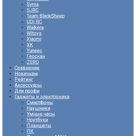
Syma
SJRC
Team BlackSheep
UDI RC
Walkera
Wltoys
Xiaomi
XK
Yuneec
Геоскан
ZERO
Сравнение
Новичкам
Рейтинг
Аксессуары
Для профи
Гаджеты и электроника
Смартфоны
Наушники
Умные часы
Ноутбуки
Планшеты
ПК