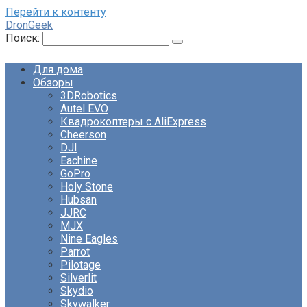
Перейти к контенту
DronGeek
Поиск:
Для дома
Обзоры
3DRobotics
Autel EVO
Квадрокоптеры с AliExpress
Cheerson
DJI
Eachine
GoPro
Holy Stone
Hubsan
JJRC
MJX
Nine Eagles
Parrot
Pilotage
Silverlit
Skydio
Skywalker