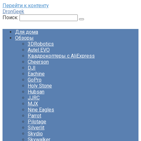
Перейти к контенту
DronGeek
Поиск:
Для дома
Обзоры
3DRobotics
Autel EVO
Квадрокоптеры с AliExpress
Cheerson
DJI
Eachine
GoPro
Holy Stone
Hubsan
JJRC
MJX
Nine Eagles
Parrot
Pilotage
Silverlit
Skydio
Skywalker