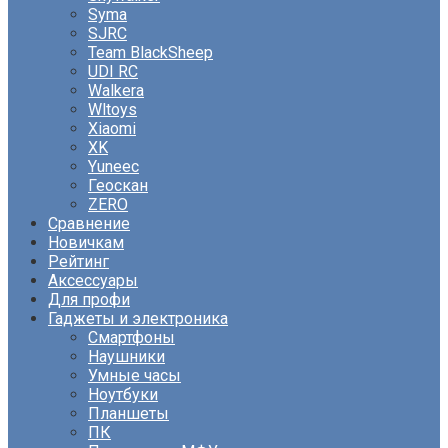
Syma
SJRC
Team BlackSheep
UDI RC
Walkera
Wltoys
Xiaomi
XK
Yuneec
Геоскан
ZERO
Сравнение
Новичкам
Рейтинг
Аксессуары
Для профи
Гаджеты и электроника
Смартфоны
Наушники
Умные часы
Ноутбуки
Планшеты
ПК