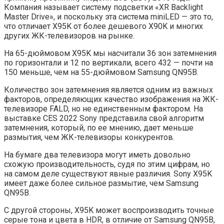
Компания называет систему подсветки «XR Backlight
Master Drive», и поскольку эта система miniLED — это то,
что отличает X95K от более дешевого X90K и многих
других ЖК-телевизоров на рынке.
На 65-дюймовом X95K мы насчитали 36 зон затемнения
по горизонтали и 12 по вертикали, всего 432 — почти на
150 меньше, чем на 55-дюймовом Samsung QN95B.
Количество зон затемнения является одним из важных
факторов, определяющих качество изображения на ЖК-
телевизоре FALD, но не единственным фактором. На
выставке CES 2022 Sony представила свой алгоритм
затемнения, который, по ее мнению, дает меньше
размытия, чем ЖК-телевизоры конкурентов.
На бумаге два телевизора могут иметь довольно
схожую производительность, судя по этим цифрам, но
на самом деле существуют явные различия. Sony X95K
имеет даже более сильное размытие, чем Samsung
QN95B.
С другой стороны, X95K может воспроизводить точные
серые тона и цвета в HDR, в отличие от Samsung QN95B,