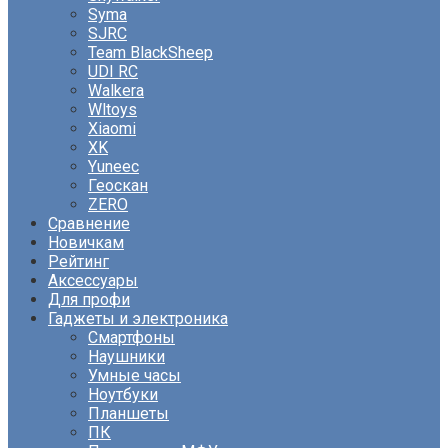
Syma
SJRC
Team BlackSheep
UDI RC
Walkera
Wltoys
Xiaomi
XK
Yuneec
Геоскан
ZERO
Сравнение
Новичкам
Рейтинг
Аксессуары
Для профи
Гаджеты и электроника
Смартфоны
Наушники
Умные часы
Ноутбуки
Планшеты
ПК