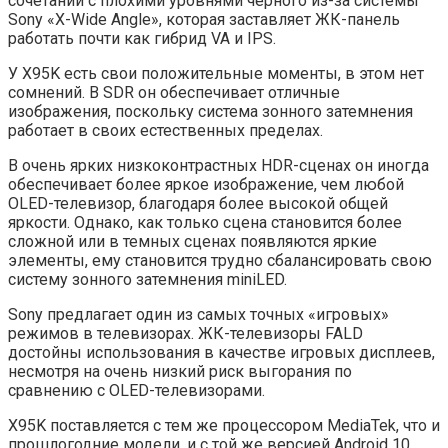
сочетании с плохими уровнями черного из-за системы
Sony «X-Wide Angle», которая заставляет ЖК-панель
работать почти как гибрид VA и IPS.
У X95K есть свои положительные моменты, в этом нет
сомнений. В SDR он обеспечивает отличные
изображения, поскольку система зонного затемнения
работает в своих естественных пределах.
В очень ярких низкоконтрастных HDR-сценах он иногда
обеспечивает более яркое изображение, чем любой
OLED-телевизор, благодаря более высокой общей
яркости. Однако, как только сцена становится более
сложной или в темных сценах появляются яркие
элементы, ему становится трудно сбалансировать свою
систему зонного затемнения miniLED.
Sony предлагает один из самых точных «игровых»
режимов в телевизорах. ЖК-телевизоры FALD
достойны использования в качестве игровых дисплеев,
несмотря на очень низкий риск выгорания по
сравнению с OLED-телевизорами.
X95K поставляется с тем же процессором MediaTek, что и
прошлогодние модели, и с той же версией Android 10,