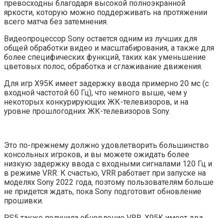
превосходны благодаря высокой полноэкранной
яркости, которую можно поддерживать на протяжении
всего матча без затемнения.
Видеопроцессор Sony остается одним из лучших для
общей обработки видео и масштабирования, а также для
более специфических функций, таких как уменьшение
цветовых полос, обработка и сглаживание движения.
Для игр X95K имеет задержку ввода примерно 20 мс (с
входной частотой 60 Гц), что немного выше, чем у
некоторых конкурирующих ЖК-телевизоров, и на
уровне прошлогодних ЖК-телевизоров Sony.
Это по-прежнему должно удовлетворить большинство
консольных игроков, и вы можете ожидать более
низкую задержку ввода с входными сигналами 120 Гц и
в режиме VRR. К счастью, VRR работает при запуске на
моделях Sony 2022 года, поэтому пользователям больше
не придется ждать, пока Sony подготовит обновление
прошивки.
PS5 также получила обновление VRR. X95K имеет два