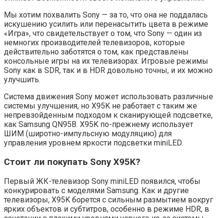
Мы хотим похвалить Sony — за то, что она не поддалась
искушению усилить или перенасытить цвета в режиме
«Игра», что свидетельствует о том, что Sony — один из
немногих производителей телевизоров, которые
действительно заботятся о том, как представлены
консольные игры на их телевизорах. Игровые режимы
Sony как в SDR, так и в HDR довольно точны, и их можно
улучшить.
Система движения Sony может использовать различные
системы улучшения, но X95K не работает с таким же
непревзойденным подходом к сканирующей подсветке,
как Samsung QN95B. X95K по-прежнему использует
ШИМ (широтно-импульсную модуляцию) для
управления уровнем яркости подсветки miniLED.
Стоит ли покупать Sony X95K?
Первый ЖК-телевизор Sony miniLED появился, чтобы
конкурировать с моделями Samsung. Как и другие
телевизоры, X95K борется с сильным размытием вокруг
ярких объектов и субтитров, особенно в режиме HDR, в