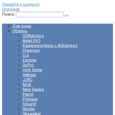
Перейти к контенту
DronGeek
Поиск:
Для дома
Обзоры
3DRobotics
Autel EVO
Квадрокоптеры с AliExpress
Cheerson
DJI
Eachine
GoPro
Holy Stone
Hubsan
JJRC
MJX
Nine Eagles
Parrot
Pilotage
Silverlit
Skydio
Skywalker