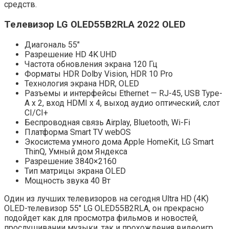
средств.
Телевизор LG OLED55B2RLA 2022 OLED
Диагональ 55″
Разрешение HD 4K UHD
Частота обновления экрана 120 Гц
Форматы HDR Dolby Vision, HDR 10 Pro
Технология экрана HDR, OLED
Разъемы и интерфейсы Ethernet — RJ-45, USB Type-
A x 2, вход HDMI x 4, выход аудио оптический, слот
CI/CI+
Беспроводная связь Airplay, Bluetooth, Wi-Fi
Платформа Smart TV webOS
Экосистема умного дома Apple HomeKit, LG Smart
ThinQ, Умный дом Яндекса
Разрешение 3840×2160
Тип матрицы экрана OLED
Мощность звука 40 Вт
Один из лучших телевизоров на сегодня Ultra HD (4K)
OLED-телевизор 55″ LG OLED55B2RLA, он прекрасно
подойдет как для просмотра фильмов и новостей,
прослушивании музыки, так и прохождения видеоигр.