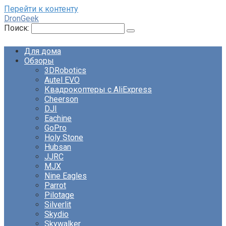
Перейти к контенту
DronGeek
Поиск:
Для дома
Обзоры
3DRobotics
Autel EVO
Квадрокоптеры с AliExpress
Cheerson
DJI
Eachine
GoPro
Holy Stone
Hubsan
JJRC
MJX
Nine Eagles
Parrot
Pilotage
Silverlit
Skydio
Skywalker