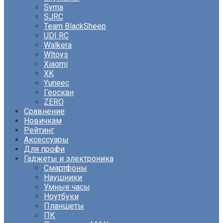
Syma
SJRC
Team BlackSheep
UDI RC
Walkera
Wltoys
Xiaomi
XK
Yuneec
Геоскан
ZERO
Сравнение
Новичкам
Рейтинг
Аксессуары
Для профи
Гаджеты и электроника
Смартфоны
Наушники
Умные часы
Ноутбуки
Планшеты
ПК