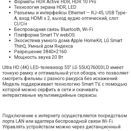
Форматы HDR Active HDR, HDR 10 Pro
Технология экрана HDR, LED
Разъемы и интерфейсы Ethernet — RJ-45, USB Type-
A, вход HDMI x 2, выход аудио оптический, слот
CI/CI+
Беспроводная связь Bluetooth, Wi-Fi
Платформа Smart TV webOS
Экосистема умного дома Apple HomeKit, LG Smart
ThinQ, Умный дом Яндекса
Разрешение 3840×2160
Мощность звука 20 Вт
Ultra HD (4K) LED-телевизор 55″ LG 55UQ76003LD имеет
тонкую рамку и оптимальный угол обзора, что позволяет
смотреть фильмы с разного ракурса без искажений.
Модель поддерживает технологию Smart TV, с помощью
которой можно серфить в сети и скачивать
интерактивные мультимедийные сервисы.
Подключение к интернету осуществляется посредством
порта LAN или адаптера беспроводной связи Wi-Fi.
Управлять устройством можно через дистанционный