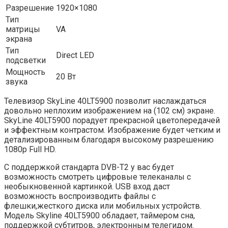
Разрешение
1920×1080
Тип
матрицы
VA
экрана
Тип
Direct LED
подсветки
Мощность
20 Вт
звука
Телевизор SkyLine 40LT5900 позволит наслаждаться
довольно неплохим изображением на (102 см) экране.
SkyLine 40LT5900 порадует прекрасной цветопередачей
и эффектным контрастом. Изображение будет четким и
детализированным благодаря высокому разрешению
1080p Full HD.
С поддержкой стандарта DVB-T2 у вас будет
возможность смотреть цифровые телеканалы с
необыкновенной картинкой. USB вход даст
возможность воспроизводить файлы с
флешки,жесткого диска или мобильных устройств.
Модель Skyline 40LT5900 обладает, таймером сна,
поддержкой субтитров, электронным телегидом.