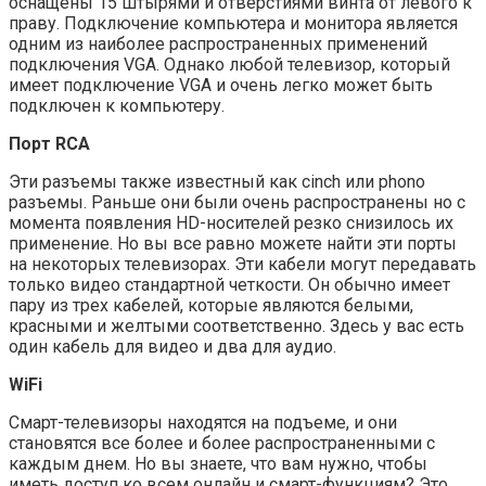
оснащены 15 штырями и отверстиями винта от левого к
праву. Подключение компьютера и монитора является
одним из наиболее распространенных применений
подключения VGA. Однако любой телевизор, который
имеет подключение VGA и очень легко может быть
подключен к компьютеру.
Порт RCA
Эти разъемы также известный как cinch или phono
разъемы. Раньше они были очень распространены но с
момента появления HD-носителей резко снизилось их
применение. Но вы все равно можете найти эти порты
на некоторых телевизорах. Эти кабели могут передавать
только видео стандартной четкости. Он обычно имеет
пару из трех кабелей, которые являются белыми,
красными и желтыми соответственно. Здесь у вас есть
один кабель для видео и два для аудио.
WiFi
Смарт-телевизоры находятся на подъеме, и они
становятся все более и более распространенными с
каждым днем. Но вы знаете, что вам нужно, чтобы
иметь доступ ко всем онлайн и смарт-функциям? Это