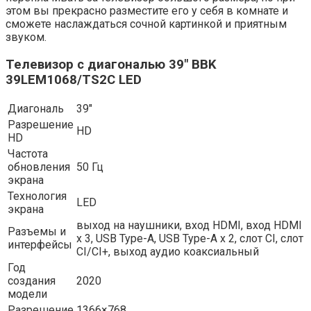
этом вы прекрасно разместите его у себя в комнате и
сможете наслаждаться сочной картинкой и приятным
звуком.
Телевизор с диагональю 39″ BBK
39LEM1068/TS2C LED
Диагональ
39″
Разрешение
HD
HD
Частота
обновления
50 Гц
экрана
Технология
LED
экрана
выход на наушники, вход HDMI, вход HDMI
Разъемы и
x 3, USB Type-A, USB Type-A x 2, слот CI, слот
интерфейсы
CI/CI+, выход аудио коаксиальный
Год
создания
2020
модели
Разрешение
1366×768