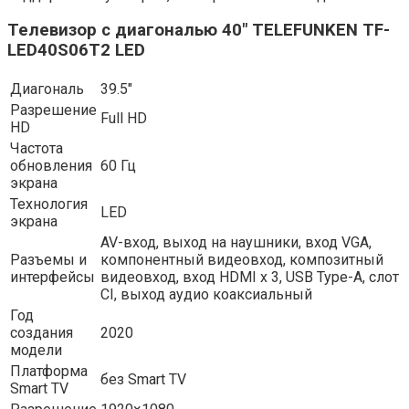
Телевизор с диагональю 40″ TELEFUNKEN TF-
LED40S06T2 LED
Диагональ
39.5″
Разрешение
Full HD
HD
Частота
обновления
60 Гц
экрана
Технология
LED
экрана
AV-вход, выход на наушники, вход VGA,
Разъемы и
компонентный видеовход, композитный
интерфейсы
видеовход, вход HDMI x 3, USB Type-A, слот
CI, выход аудио коаксиальный
Год
создания
2020
модели
Платформа
без Smart TV
Smart TV