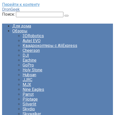
Перейти к контенту
DronGeek
Поиск:
Для дома
Обзоры
3DRobotics
Autel EVO
Квадрокоптеры с AliExpress
Cheerson
DJI
Eachine
GoPro
Holy Stone
Hubsan
JJRC
MJX
Nine Eagles
Parrot
Pilotage
Silverlit
Skydio
Skywalker