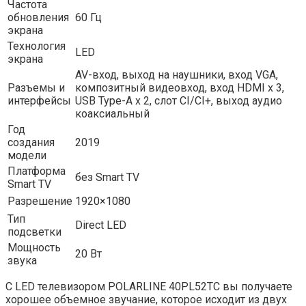
Частота
обновления
60 Гц
экрана
Технология
LED
экрана
AV-вход, выход на наушники, вход VGA,
Разъемы и
композитный видеовход, вход HDMI x 3,
интерфейсы
USB Type-A x 2, слот CI/CI+, выход аудио
коаксиальный
Год
создания
2019
модели
Платформа
без Smart TV
Smart TV
Разрешение
1920×1080
Тип
Direct LED
подсветки
Мощность
20 Вт
звука
С LED телевизором POLARLINE 40PL52TC вы получаете
хорошее объемное звучание, которое исходит из двух