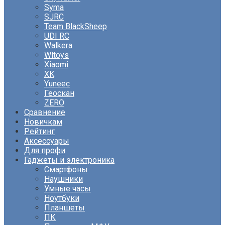
Syma
SJRC
Team BlackSheep
UDI RC
Walkera
Wltoys
Xiaomi
XK
Yuneec
Геоскан
ZERO
Сравнение
Новичкам
Рейтинг
Аксессуары
Для профи
Гаджеты и электроника
Смартфоны
Наушники
Умные часы
Ноутбуки
Планшеты
ПК