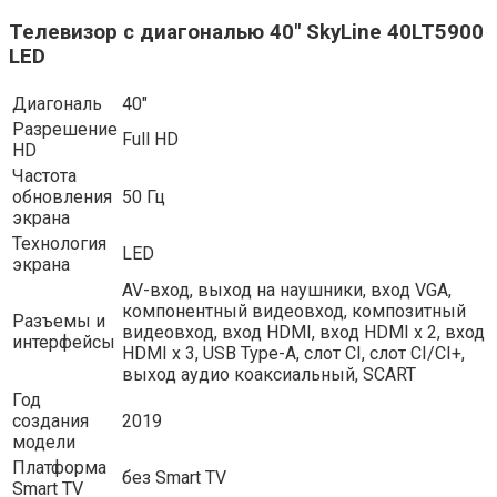
Телевизор с диагональю 40″ SkyLine 40LT5900
LED
Диагональ
40″
Разрешение
Full HD
HD
Частота
обновления
50 Гц
экрана
Технология
LED
экрана
AV-вход, выход на наушники, вход VGA,
компонентный видеовход, композитный
Разъемы и
видеовход, вход HDMI, вход HDMI x 2, вход
интерфейсы
HDMI x 3, USB Type-A, слот CI, слот CI/CI+,
выход аудио коаксиальный, SCART
Год
создания
2019
модели
Платформа
без Smart TV
Smart TV