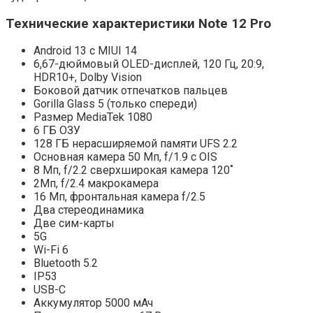
Технические характеристики Note 12 Pro
Android 13 с MIUI 14
6,67-дюймовый OLED-дисплей, 120 Гц, 20:9,
HDR10+, Dolby Vision
Боковой датчик отпечатков пальцев
Gorilla Glass 5 (только спереди)
Размер MediaTek 1080
6 ГБ ОЗУ
128 ГБ нерасширяемой памяти UFS 2.2
Основная камера 50 Мп, f/1.9 с OIS
8 Мп, f/2.2 сверхширокая камера 120˚
2Мп, f/2.4 макрокамера
16 Мп, фронтальная камера f/2.5
Два стереодинамика
Две сим-карты
5G
Wi-Fi 6
Bluetooth 5.2
IP53
USB-C
Аккумулятор 5000 мАч