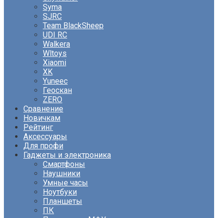
Syma
SJRC
Team BlackSheep
UDI RC
Walkera
Wltoys
Xiaomi
XK
Yuneec
Геоскан
ZERO
Сравнение
Новичкам
Рейтинг
Аксессуары
Для профи
Гаджеты и электроника
Смартфоны
Наушники
Умные часы
Ноутбуки
Планшеты
ПК