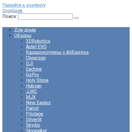
Перейти к контенту
DronGeek
Поиск:
Для дома
Обзоры
3DRobotics
Autel EVO
Квадрокоптеры с AliExpress
Cheerson
DJI
Eachine
GoPro
Holy Stone
Hubsan
JJRC
MJX
Nine Eagles
Parrot
Pilotage
Silverlit
Skydio
Skywalker