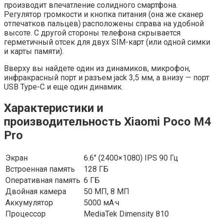
производит впечатление солидного смартфона.
Регулятор громкости и кнопка питания (она же сканер
отпечатков пальцев) расположены справа на удобной
высоте. С другой стороны телефона скрывается
герметичный отсек для двух SIM-карт (или одной симки
и карты памяти).
Вверху вы найдете один из динамиков, микрофон,
инфракрасный порт и разъем jack 3,5 мм, а внизу — порт
USB Type-C и еще один динамик.
Характеристики и
производительность Xiaomi Poco M4
Pro
Экран
6.6″ (2400×1080) IPS 90 Гц
Встроенная память
128 ГБ
Оперативная память
6 ГБ
Двойная камера
50 МП, 8 МП
Аккумулятор
5000 мА·ч
Процессор
MediaTek Dimensity 810