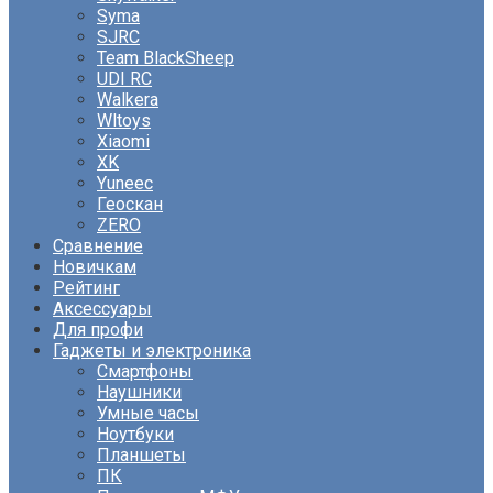
Syma
SJRC
Team BlackSheep
UDI RC
Walkera
Wltoys
Xiaomi
XK
Yuneec
Геоскан
ZERO
Сравнение
Новичкам
Рейтинг
Аксессуары
Для профи
Гаджеты и электроника
Смартфоны
Наушники
Умные часы
Ноутбуки
Планшеты
ПК