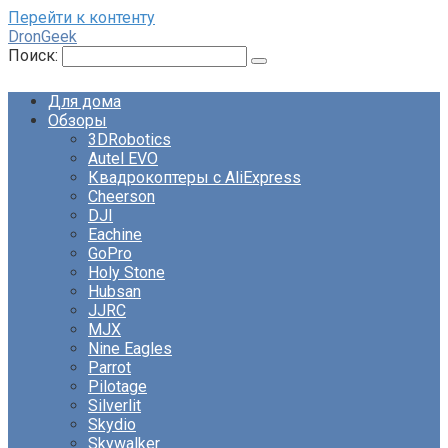
Перейти к контенту
DronGeek
Поиск:
Для дома
Обзоры
3DRobotics
Autel EVO
Квадрокоптеры с AliExpress
Cheerson
DJI
Eachine
GoPro
Holy Stone
Hubsan
JJRC
MJX
Nine Eagles
Parrot
Pilotage
Silverlit
Skydio
Skywalker