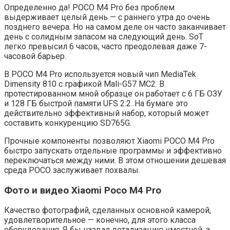
Определенно да! POCO M4 Pro без проблем
выдерживает целый день — с раннего утра до очень
позднего вечера. Но на самом деле он часто заканчивает
день с солидным запасом на следующий день. SoT
легко превысил 6 часов, часто преодолевая даже 7-
часовой барьер.
В POCO M4 Pro используется новый чип MediaTek
Dimensity 810 с графикой Mali-G57 MC2. В
протестированном мной образце он работает с 6 ГБ ОЗУ
и 128 ГБ быстрой памяти UFS 2.2. На бумаге это
действительно эффективный набор, который может
составить конкуренцию SD765G.
Прочные компоненты позволяют Xiaomi POCO M4 Pro
быстро запускать отдельные программы и эффективно
переключаться между ними. В этом отношении дешевая
среда POCO заслуживает похвалы.
Фото и видео Xiaomi Poco M4 Pro
Качество фотографий, сделанных основной камерой,
удовлетворительное — конечно, для этого класса
оборудования. Я бы назвал детализацию уместной, а