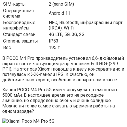
SIM-карты
2 (nano SIM)
Операционная
Android 11
система
Беспроводные
NFC, Bluetooth, инфракрасный порт
интерфейсы
(IRDA), Wi-Fi
Стандарт связи
4G LTE, 5G, 3G, 2G
Степень защиты
IP53
Вес
195 г
В POCO M4 Pro производитель установил 6,6-дюймовый
экран с соответствующим разрешением Full HD+ (399
PPI). На этот раз Xiaomi подошла к делу консервативно и
потянулась к ЖК-панели IPS. К счастью, он
действительно хорош, особенно в аппаратном классе.
Xiaomi POCO M4 Pro 5G имеет аккумулятор емкостью
5000 мАч. В настоящее время это не рекордное
значение, но определенно очень и очень солидное.
Можно ли то же самое сказать о времени работы на
одном заряде?