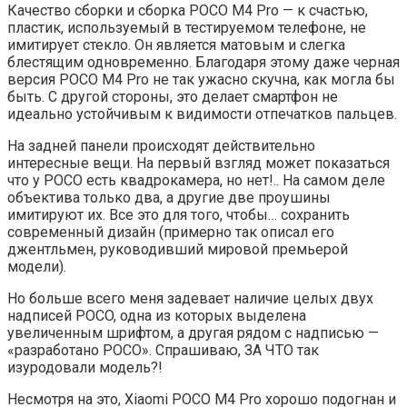
Качество сборки и сборка POCO M4 Pro — к счастью,
пластик, используемый в тестируемом телефоне, не
имитирует стекло. Он является матовым и слегка
блестящим одновременно. Благодаря этому даже черная
версия POCO M4 Pro не так ужасно скучна, как могла бы
быть. С другой стороны, это делает смартфон не
идеально устойчивым к видимости отпечатков пальцев.
На задней панели происходят действительно
интересные вещи. На первый взгляд может показаться
что у POCO есть квадрокамера, но нет!.. На самом деле
объектива только два, а другие две проушины
имитируют их. Все это для того, чтобы… сохранить
современный дизайн (примерно так описал его
джентльмен, руководивший мировой премьерой
модели).
Но больше всего меня задевает наличие целых двух
надписей POCO, одна из которых выделена
увеличенным шрифтом, а другая рядом с надписью —
«разработано POCO». Спрашиваю, ЗА ЧТО так
изуродовали модель?!
Несмотря на это, Xiaomi POCO M4 Pro хорошо подогнан и