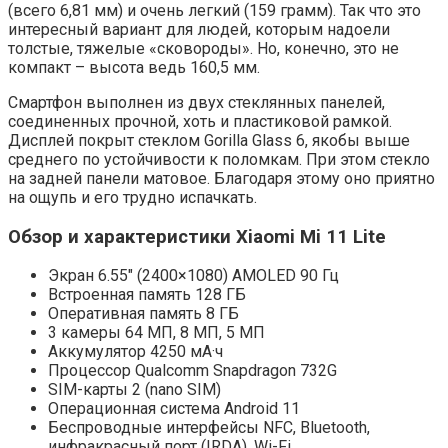
(всего 6,81 мм) и очень легкий (159 грамм). Так что это
интересный вариант для людей, которым надоели
толстые, тяжелые «сковороды». Но, конечно, это не
компакт – высота ведь 160,5 мм.
Смартфон выполнен из двух стеклянных панелей,
соединенных прочной, хоть и пластиковой рамкой.
Дисплей покрыт стеклом Gorilla Glass 6, якобы выше
среднего по устойчивости к поломкам. При этом стекло
на задней панели матовое. Благодаря этому оно приятно
на ощупь и его трудно испачкать.
Обзор и характеристики Xiaomi Mi 11 Lite
Экран 6.55″ (2400×1080) AMOLED 90 Гц
Встроенная память 128 ГБ
Оперативная память 8 ГБ
3 камеры 64 МП, 8 МП, 5 МП
Аккумулятор 4250 мА·ч
Процессор Qualcomm Snapdragon 732G
SIM-карты 2 (nano SIM)
Операционная система Android 11
Беспроводные интерфейсы NFC, Bluetooth,
инфракрасный порт (IRDA), Wi-Fi