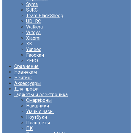
Syma
SJRC
Team BlackSheep
UDI RC
Walkera
Wltoys
Xiaomi
XK
Yuneec
Геоскан
ZERO
Сравнение
Новичкам
Рейтинг
Аксессуары
Для профи
Гаджеты и электроника
Смартфоны
Наушники
Умные часы
Ноутбуки
Планшеты
ПК