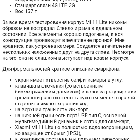
Стандарт связи 4G LTE, 3G
Вес 157 г
За все время тестирования корпус Mi 11 Lite никоим
образом не пострадал. Стекло и рама в идеальном
состоянии. Все элементы хорошо подогнаны, и вся
конструкция производит впечатление прочной. Мне
нравится, как устроена камера. Создается впечатление
нескольких наложенных друг на друга слоев. Несмотря
на это, она не слишком выступает над краем корпуса.
Для формальностей краткое описание смартфона:
экран имеет отверстие селфи-камеры в углу,
клавиша включения (со встроенным
биометрическим датчиком) и полоска регулировки
громкости расположены в нужном месте с правой
стороны и имеют хороший ход,
на верхней грани есть ИК-порт,
на нижней грани есть порт USB тип C, основной
мультимедийный динамик и лоток для сим-карт,
Xiaomi Mi 11 Lite не полностью водонепроницаем,
но защищен от брызг (IP53),
в комплекте поставки мы получаем переходник