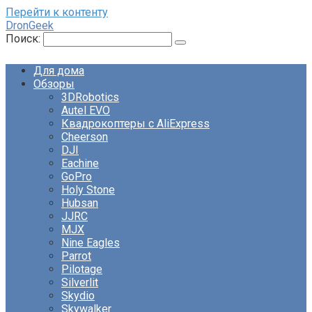
Перейти к контенту
DronGeek
Поиск:
Для дома
Обзоры
3DRobotics
Autel EVO
Квадрокоптеры с AliExpress
Cheerson
DJI
Eachine
GoPro
Holy Stone
Hubsan
JJRC
MJX
Nine Eagles
Parrot
Pilotage
Silverlit
Skydio
Skywalker