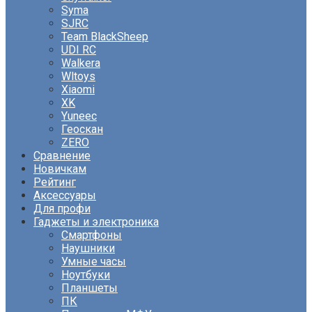
Syma
SJRC
Team BlackSheep
UDI RC
Walkera
Wltoys
Xiaomi
XK
Yuneec
Геоскан
ZERO
Сравнение
Новичкам
Рейтинг
Аксессуары
Для профи
Гаджеты и электроника
Смартфоны
Наушники
Умные часы
Ноутбуки
Планшеты
ПК