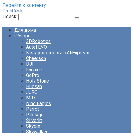
Перейти к контенту
DronGeek
Поиск:
Для дома
Обзоры
3DRobotics
Autel EVO
Квадрокоптеры с AliExpress
Cheerson
DJI
Eachine
GoPro
Holy Stone
Hubsan
JJRC
MJX
Nine Eagles
Parrot
Pilotage
Silverlit
Skydio
Skywalker