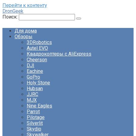
Перейти к контенту
DronGeek
Поиск:
Для дома
Обзоры
3DRobotics
Autel EVO
Квадрокоптеры с AliExpress
Cheerson
DJI
Eachine
GoPro
Holy Stone
Hubsan
JJRC
MJX
Nine Eagles
Parrot
Pilotage
Silverlit
Skydio
Skywalker