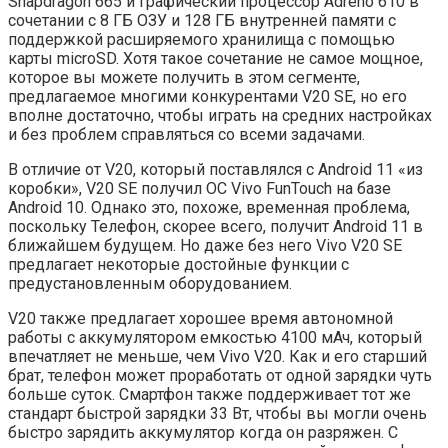
Snapdragon 665 и графический процессор Adreno 610 в
сочетании с 8 ГБ ОЗУ и 128 ГБ внутренней памяти с
поддержкой расширяемого хранилища с помощью
карты microSD. Хотя такое сочетание не самое мощное,
которое вы можете получить в этом сегменте,
предлагаемое многими конкурентами V20 SE, но его
вполне достаточно, чтобы играть на средних настройках
и без проблем справляться со всеми задачами.
В отличие от V20, который поставлялся с Android 11 «из
коробки», V20 SE получил ОС Vivo FunTouch на базе
Android 10. Однако это, похоже, временная проблема,
поскольку Телефон, скорее всего, получит Android 11 в
ближайшем будущем. Но даже без него Vivo V20 SE
предлагает некоторые достойные функции с
предустановленным оборудованием.
V20 также предлагает хорошее время автономной
работы с аккумулятором емкостью 4100 мАч, который
впечатляет не меньше, чем Vivo V20. Как и его старший
брат, телефон может проработать от одной зарядки чуть
больше суток. Смартфон также поддерживает тот же
стандарт быстрой зарядки 33 Вт, чтобы вы могли очень
быстро зарядить аккумулятор когда он разряжен. С