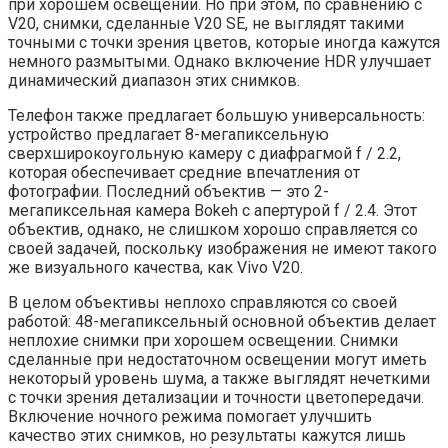
при хорошем освещении. Но при этом, по сравнению с
V20, снимки, сделанные V20 SE, не выглядят такими
точными с точки зрения цветов, которые иногда кажутся
немного размытыми. Однако включение HDR улучшает
динамический диапазон этих снимков.
Телефон также предлагает большую универсальность:
устройство предлагает 8-мегапиксельную
сверхширокоугольную камеру с диафрагмой f / 2.2,
которая обеспечивает средние впечатления от
фотографии. Последний объектив — это 2-
мегапиксельная камера Bokeh с апертурой f / 2.4. Этот
объектив, однако, не слишком хорошо справляется со
своей задачей, поскольку изображения не имеют такого
же визуального качества, как Vivo V20.
В целом объективы неплохо справляются со своей
работой: 48-мегапиксельный основной объектив делает
неплохие снимки при хорошем освещении. Снимки
сделанные при недостаточном освещении могут иметь
некоторый уровень шума, а также выглядят нечеткими
с точки зрения детализации и точности цветопередачи.
Включение ночного режима помогает улучшить
качество этих снимков, но результаты кажутся лишь