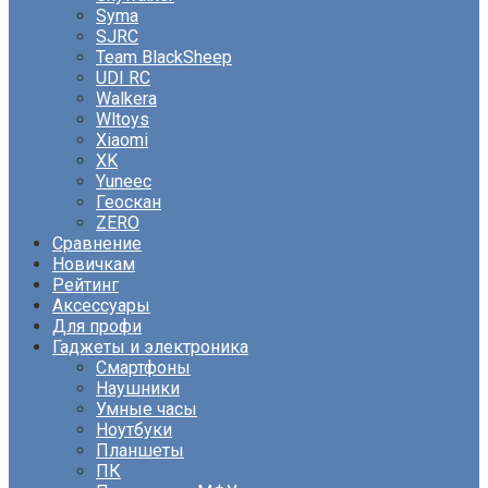
Syma
SJRC
Team BlackSheep
UDI RC
Walkera
Wltoys
Xiaomi
XK
Yuneec
Геоскан
ZERO
Сравнение
Новичкам
Рейтинг
Аксессуары
Для профи
Гаджеты и электроника
Смартфоны
Наушники
Умные часы
Ноутбуки
Планшеты
ПК