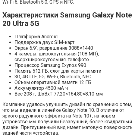
Wi-Fi 6, Bluetooth 5.0, GPS и NFC.
Характеристики Samsung Galaxy Note
20 Ultra 5G
Платформа Android
Поддержка двух SIM-карт
Экран 6.9″, разрешение 3088×1440
4 камеры: широкоугольная (108 МП),
сверхширокоугольная, телефото
Процессор Samsung Exynos 990
Память 512 ГБ, слот для карты памяти
3G, 4G LTE, 5G, Wi-Fi, Bluetooth, NFC
Объем оперативной памяти 12 ГБ
Аккумулятор 4500 мА⋅ч
Вес 208 г, ШxВxТ 77.20×164.80×8.10 мм
Компании удалось улучшить дизайн по сравнению с тем,
что мы видели в линейке Galaxy Note 10. В отличие от
яркого радужного эффекта на Note 10+, на новом
устройстве мы получили беззвучный, более квадратный
дизайн. Приглушенный вид имеет матовую поверхность
задней части устройства.