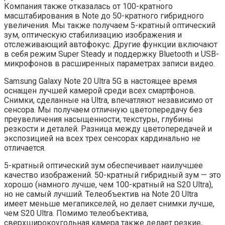
Компания также отказалась от 100-кратного
масштабирования в Note до 50-кратного гибридного
увеличения. Мы также получаем 5-кратный оптический
зум, оптическую стабилизацию изображения и
отслеживающий автофокус. Другие функции включают
в себя режим Super Steady и поддержку Bluetooth и USB-
микрофонов в расширенных параметрах записи видео.
Samsung Galaxy Note 20 Ultra 5G в настоящее время
оснащен лучшей камерой среди всех смартфонов.
Снимки, сделанные на Ultra, впечатляют независимо от
сенсора. Мы получаем отличную цветопередачу без
преувеличения насыщенности, текстуры, глубины
резкости и деталей. Разница между цветопередачей и
экспозицией на всех трех сенсорах кардинально не
отличается.
5-кратный оптический зум обеспечивает наилучшее
качество изображений. 50-кратный гибридный зум — это
хорошо (намного лучше, чем 100-кратный на S20 Ultra),
но не самый лучший. Телеобъектив на Note 20 Ultra
имеет меньше мегапикселей, но делает снимки лучше,
чем S20 Ultra. Помимо телеобъектива,
сверхширокоугольная камера также делает резкие,