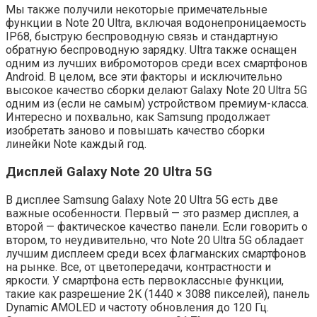
Мы также получили некоторые примечательные
функции в Note 20 Ultra, включая водонепроницаемость
IP68, быструю беспроводную связь и стандартную
обратную беспроводную зарядку. Ultra также оснащен
одним из лучших вибромоторов среди всех смартфонов
Android. В целом, все эти факторы и исключительно
высокое качество сборки делают Galaxy Note 20 Ultra 5G
одним из (если не самым) устройством премиум-класса.
Интересно и похвально, как Samsung продолжает
изобретать заново и повышать качество сборки
линейки Note каждый год.
Дисплей Galaxy Note 20 Ultra 5G
В дисплее Samsung Galaxy Note 20 Ultra 5G есть две
важные особенности. Первый — это размер дисплея, а
второй — фактическое качество панели. Если говорить о
втором, то неудивительно, что Note 20 Ultra 5G обладает
лучшим дисплеем среди всех флагманских смартфонов
на рынке. Все, от цветопередачи, контрастности и
яркости. У смартфона есть первоклассные функции,
такие как разрешение 2K (1440 × 3088 пикселей), панель
Dynamic AMOLED и частоту обновления до 120 Гц.