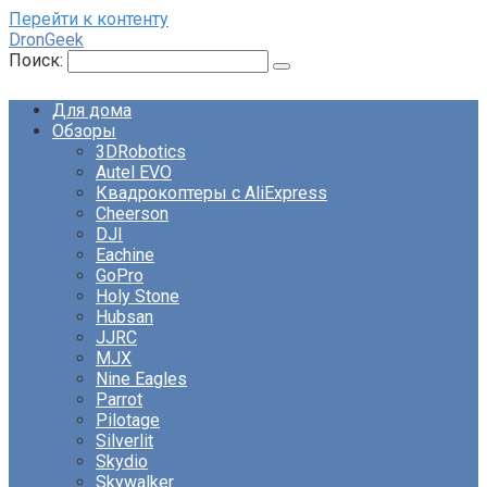
Перейти к контенту
DronGeek
Поиск:
Для дома
Обзоры
3DRobotics
Autel EVO
Квадрокоптеры с AliExpress
Cheerson
DJI
Eachine
GoPro
Holy Stone
Hubsan
JJRC
MJX
Nine Eagles
Parrot
Pilotage
Silverlit
Skydio
Skywalker