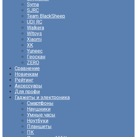
Syma
SJRC
Team BlackSheep
UDI RC
Walkera
Wltoys
Xiaomi
XK
Yuneec
Геоскан
ZERO
Сравнение
Новичкам
Рейтинг
Аксессуары
Для профи
Гаджеты и электроника
Смартфоны
Наушники
Умные часы
Ноутбуки
Планшеты
ПК