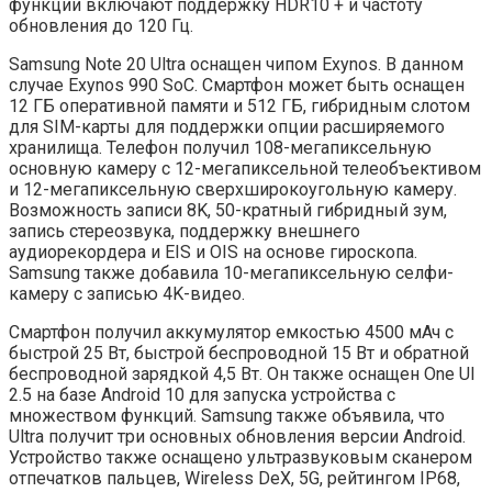
функции включают поддержку HDR10 + и частоту
обновления до 120 Гц.
Samsung Note 20 Ultra оснащен чипом Exynos. В данном
случае Exynos 990 SoC. Смартфон может быть оснащен
12 ГБ оперативной памяти и 512 ГБ, гибридным слотом
для SIM-карты для поддержки опции расширяемого
хранилища. Телефон получил 108-мегапиксельную
основную камеру с 12-мегапиксельной телеобъективом
и 12-мегапиксельную сверхширокоугольную камеру.
Возможность записи 8K, 50-кратный гибридный зум,
запись стереозвука, поддержку внешнего
аудиорекордера и EIS и OIS на основе гироскопа.
Samsung также добавила 10-мегапиксельную селфи-
камеру с записью 4K-видео.
Смартфон получил аккумулятор емкостью 4500 мАч с
быстрой 25 Вт, быстрой беспроводной 15 Вт и обратной
беспроводной зарядкой 4,5 Вт. Он также оснащен One UI
2.5 на базе Android 10 для запуска устройства с
множеством функций. Samsung также объявила, что
Ultra получит три основных обновления версии Android.
Устройство также оснащено ультразвуковым сканером
отпечатков пальцев, Wireless DeX, 5G, рейтингом IP68,