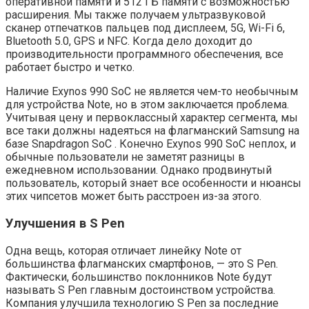
оперативной памяти и 512 ГБ памяти с возможностью
расширения. Мы также получаем ультразвуковой
сканер отпечатков пальцев под дисплеем, 5G, Wi-Fi 6,
Bluetooth 5.0, GPS и NFC. Когда дело доходит до
производительности программного обеспечения, все
работает быстро и четко.
Наличие Exynos 990 SoC не является чем-то необычным
для устройства Note, но в этом заключается проблема.
Учитывая цену и первоклассный характер сегмента, мы
все таки должны надеяться на флагманский Samsung на
базе Snapdragon SoC . Конечно Exynos 990 SoC неплох, и
обычные пользователи не заметят разницы в
ежедневном использовании. Однако продвинутый
пользователь, который знает все особенности и нюансы
этих чипсетов может быть расстроен из-за этого.
Улучшения в S Pen
Одна вещь, которая отличает линейку Note от
большинства флагманских смартфонов, — это S Pen.
Фактически, большинство поклонников Note будут
называть S Pen главным достоинством устройства.
Компания улучшила технологию S Pen за последние