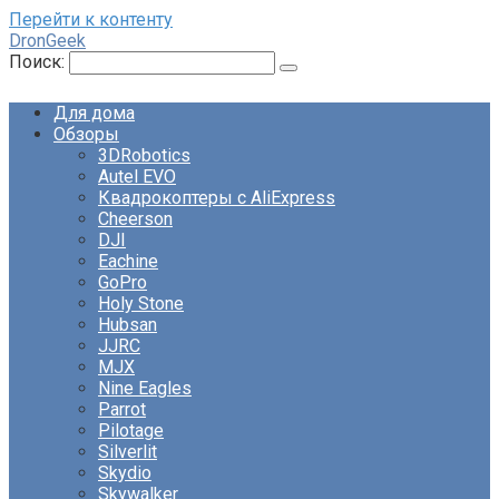
Перейти к контенту
DronGeek
Поиск:
Для дома
Обзоры
3DRobotics
Autel EVO
Квадрокоптеры с AliExpress
Cheerson
DJI
Eachine
GoPro
Holy Stone
Hubsan
JJRC
MJX
Nine Eagles
Parrot
Pilotage
Silverlit
Skydio
Skywalker