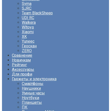
Syma
SJRC
Team BlackSheep
UDI RC
Walkera
Wltoys
Xiaomi
XK
Yuneec
Геоскан
ZERO
Сравнение
Новичкам
Рейтинг
Аксессуары
Для профи
Гаджеты и электроника
Смартфоны
Наушники
Умные часы
Ноутбуки
Планшеты
ПК