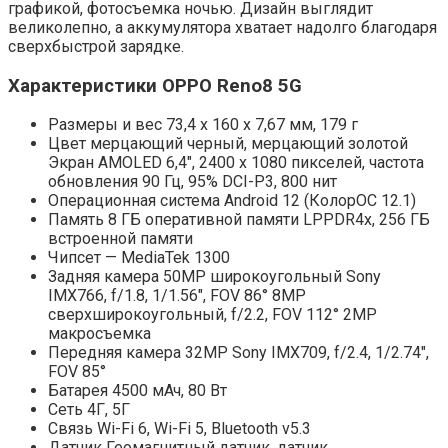
графикой, фотосъемка ночью. Дизайн выглядит
великолепно, а аккумулятора хватает надолго благодаря
сверхбыстрой зарядке.
Характеристики OPPO Reno8 5G
Размеры и вес 73,4 х 160 х 7,67 мм, 179 г
Цвет мерцающий черный, мерцающий золотой
Экран AMOLED 6,4″, 2400 x 1080 пикселей, частота
обновления 90 Гц, 95% DCI-P3, 800 нит
Операционная система Android 12 (КолорОС 12.1)
Память 8 ГБ оперативной памяти LPPDR4x, 256 ГБ
встроенной памяти
Чипсет — MediaTek 1300
Задняя камера 50MP широкоугольный Sony
IMX766, f/1.8, 1/1.56″, FOV 86° 8MP
сверхширокоугольный, f/2.2, FOV 112° 2MP
макросъемка
Передняя камера 32MP Sony IMX709, f/2.4, 1/2.74″,
FOV 85°
Батарея 4500 мАч, 80 Вт
Сеть 4Г, 5Г
Связь Wi-Fi 6, Wi-Fi 5, Bluetooth v5.3
Датчик Геомагнитный датчик, датчик