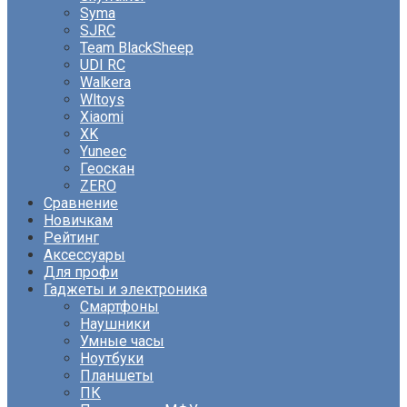
Syma
SJRC
Team BlackSheep
UDI RC
Walkera
Wltoys
Xiaomi
XK
Yuneec
Геоскан
ZERO
Сравнение
Новичкам
Рейтинг
Аксессуары
Для профи
Гаджеты и электроника
Смартфоны
Наушники
Умные часы
Ноутбуки
Планшеты
ПК