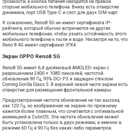
громкости, а кнопка питания находится на правой
стороне мобильного телефона. Внизу есть отверстие
динамика, порт USB Type-C и слот для двух SIM-карт.
К сожалению, Reno8 5G не имеет сертификата IP-
рейтинга, который обычно встречается на других
мобильных телефонах, чтобы узнать устойчивость этого
мобильного телефона к пыли и воде. Несмотря на то, что
Reno 8 4G имеет сертификат IPX4.
Экран OPPO Reno8 5G
Reno8 5G имеет 6,4-дюймовый AMOLED-экран с
разрешением 2400 × 1080 пикселей, частотой
обновления 90 Гц, 95% DCI-P3 и защищен стеклом
Corning Gorilla Glass 5. В верхней левой части экрана есть
отверстие для размещения фронтальной камеры.
Предусмотренная частота обновления не так высока,
как 120 Гц, но изображение на экране по-прежнему
кажется более плавным, что сочетается с оптимальной
анимацией в ColorOS. Эта частота обновления может
быть установлена ​​только в двух режимах, а именно в
режиме 60 Гц и 90 Гц без каких-либо параметров