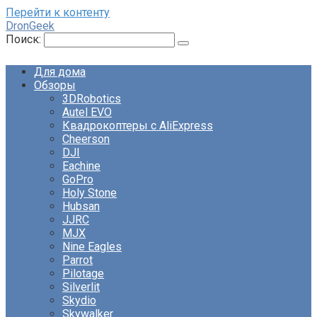
Перейти к контенту
DronGeek
Поиск:
Для дома
Обзоры
3DRobotics
Autel EVO
Квадрокоптеры с AliExpress
Cheerson
DJI
Eachine
GoPro
Holy Stone
Hubsan
JJRC
MJX
Nine Eagles
Parrot
Pilotage
Silverlit
Skydio
Skywalker