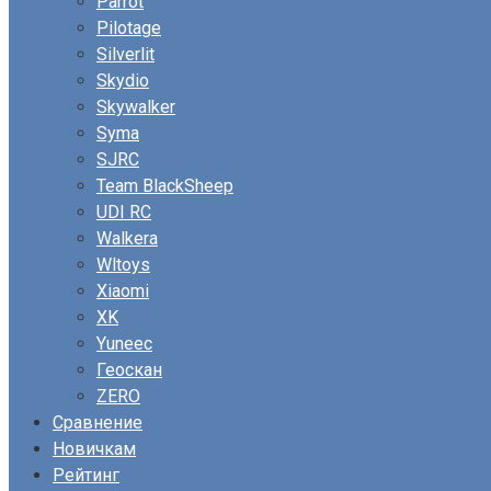
Parrot
Pilotage
Silverlit
Skydio
Skywalker
Syma
SJRC
Team BlackSheep
UDI RC
Walkera
Wltoys
Xiaomi
XK
Yuneec
Геоскан
ZERO
Сравнение
Новичкам
Рейтинг