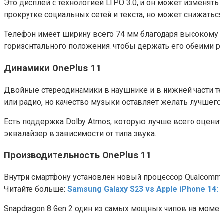
Это дисплей с технологией LTPO 3.0, и он может изменят
прокрутке социальных сетей и текста, но может снижаться 
Телефон имеет ширину всего 74 мм благодаря высокому с
горизонтального положения, чтобы держать его обеими ру
Динамики OnePlus 11
Двойные стереодинамики в наушнике и в нижней части те
или радио, но качество музыки оставляет желать лучшего
Есть поддержка Dolby Atmos, которую лучше всего оценит
эквалайзер в зависимости от типа звука.
Производительность OnePlus 11
Внутри смартфону установлен новый процессор Qualcomm 
Читайте больше:
Samsung Galaxy S23 vs Apple iPhone 14
Snapdragon 8 Gen 2 один из самых мощных чипов на момен