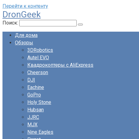
Перейти к контенту
DronGeek
Поиск:
Для дома
Обзоры
3DRobotics
Autel EVO
Квадрокоптеры с AliExpress
Cheerson
DJI
Eachine
GoPro
Holy Stone
Hubsan
JJRC
MJX
Nine Eagles