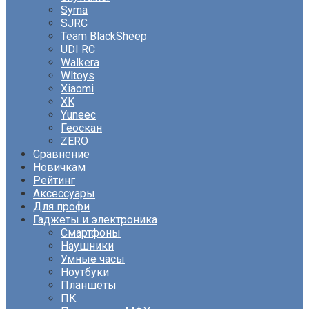
Syma
SJRC
Team BlackSheep
UDI RC
Walkera
Wltoys
Xiaomi
XK
Yuneec
Геоскан
ZERO
Сравнение
Новичкам
Рейтинг
Аксессуары
Для профи
Гаджеты и электроника
Смартфоны
Наушники
Умные часы
Ноутбуки
Планшеты
ПК