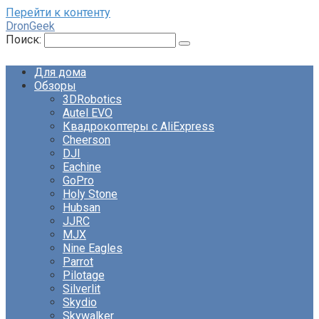
Перейти к контенту
DronGeek
Поиск:
Для дома
Обзоры
3DRobotics
Autel EVO
Квадрокоптеры с AliExpress
Cheerson
DJI
Eachine
GoPro
Holy Stone
Hubsan
JJRC
MJX
Nine Eagles
Parrot
Pilotage
Silverlit
Skydio
Skywalker