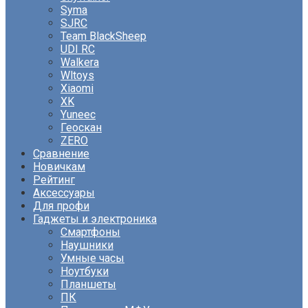
Syma
SJRC
Team BlackSheep
UDI RC
Walkera
Wltoys
Xiaomi
XK
Yuneec
Геоскан
ZERO
Сравнение
Новичкам
Рейтинг
Аксессуары
Для профи
Гаджеты и электроника
Смартфоны
Наушники
Умные часы
Ноутбуки
Планшеты
ПК