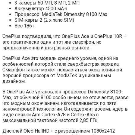
3 камеры 50 МП, 8 МП, 2 МП
Аккумулятор 4500 мА·ч
Процессор: MediaTek Dimensity 8100 Max
SIM-карты 2 (2 x nano SIM)
Вес 186 г
OnePlus подтвердила, что OnePlus Ace и OnePlus 10R —
это практически один и тот же смартфон, но
предназначенный для разных рынков.
OnePlus Ace это модель среднего уровня, одной из
особенностей которой стала сверхбыстрая зарядка.
Смартфон также может похвастаться эксклюзивной
версией процессора от MediaTek и уникальным
дизайном.
В OnePlus Ace установлен процессор Dimensity 8100-
Max, от обычной 8100 особо ничем не отличается, разве
что модным окончанием, изготавливается по пяти
нанометровой технологии. Он содержит восемь ядер в
виде связки Arm Cortex-A78 и Cortex-A55 с
максимальной тактовой частотой 2,85 ГГц.
Дисплей Oled HullHD + с разрешением 1080х2412