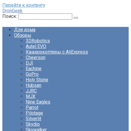
Перейти к контенту
DronGeek
Поиск:
Для дома
Обзоры
3DRobotics
Autel EVO
Квадрокоптеры с AliExpress
Cheerson
DJI
Eachine
GoPro
Holy Stone
Hubsan
JJRC
MJX
Nine Eagles
Parrot
Pilotage
Silverlit
Skydio
Skywalker