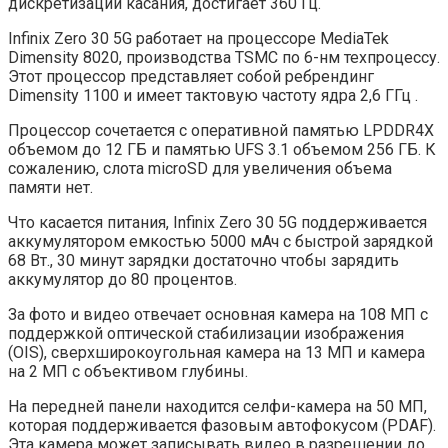
дискретизации касания, достигает 360 Гц.
Infinix Zero 30 5G работает на процессоре MediaTek
Dimensity 8020, производства TSMC по 6-нм техпроцессу.
Этот процессор представляет собой ребрендинг
Dimensity 1100 и имеет тактовую частоту ядра 2,6 ГГц .
Процессор сочетается с оперативной памятью LPDDR4X
объемом до 12 ГБ и памятью UFS 3.1 объемом 256 ГБ. К
сожалению, слота microSD для увеличения объема
памяти нет.
Что касается питания, Infinix Zero 30 5G поддерживается
аккумулятором емкостью 5000 мАч с быстрой зарядкой
68 Вт., 30 минут зарядки достаточно чтобы зарядить
аккумулятор до 80 процентов.
За фото и видео отвечает основная камера на 108 МП с
поддержкой оптической стабилизации изображения
(OIS), сверхширокоугольная камера на 13 МП и камера
на 2 МП с объективом глубины.
На передней панели находится селфи-камера на 50 МП,
которая поддерживается фазовым автофокусом (PDAF).
Эта камера может записывать видео в разрешении до