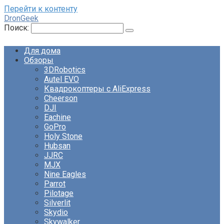
Перейти к контенту
DronGeek
Поиск:
Для дома
Обзоры
3DRobotics
Autel EVO
Квадрокоптеры с AliExpress
Cheerson
DJI
Eachine
GoPro
Holy Stone
Hubsan
JJRC
MJX
Nine Eagles
Parrot
Pilotage
Silverlit
Skydio
Skywalker