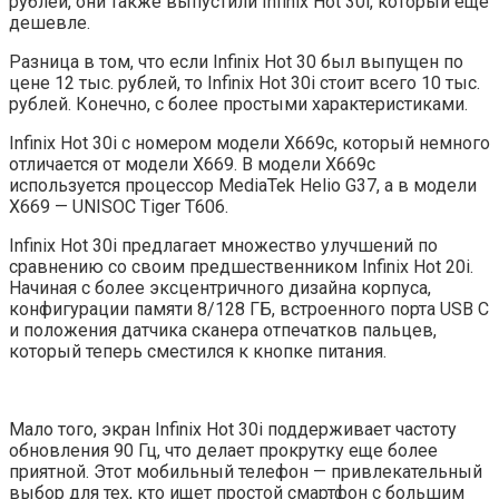
рублей, они также выпустили Infinix Hot 30i, который еще
дешевле.
Разница в том, что если Infinix Hot 30 был выпущен по
цене 12 тыс. рублей, то Infinix Hot 30i стоит всего 10 тыс.
рублей. Конечно, с более простыми характеристиками.
Infinix Hot 30i с номером модели X669c, который немного
отличается от модели X669. В модели X669c
используется процессор MediaTek Helio G37, а в модели
X669 — UNISOC Tiger T606.
Infinix Hot 30i предлагает множество улучшений по
сравнению со своим предшественником Infinix Hot 20i.
Начиная с более эксцентричного дизайна корпуса,
конфигурации памяти 8/128 ГБ, встроенного порта USB C
и положения датчика сканера отпечатков пальцев,
который теперь сместился к кнопке питания.
Мало того, экран Infinix Hot 30i поддерживает частоту
обновления 90 Гц, что делает прокрутку еще более
приятной. Этот мобильный телефон — привлекательный
выбор для тех, кто ищет простой смартфон с большим