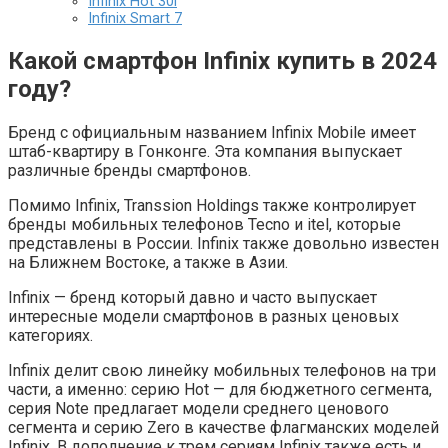
Infinix Hot 30i
Infinix Smart 7
Какой смартфон Infinix купить в 2024
году?
Бренд с официальным названием Infinix Mobile имеет
штаб-квартиру в Гонконге. Эта компания выпускает
различные бренды смартфонов.
Помимо Infinix, Transsion Holdings также контролирует
бренды мобильных телефонов Tecno и itel, которые
представлены в России. Infinix также довольно известен
на Ближнем Востоке, а также в Азии.
Infinix — бренд который давно и часто выпускает
интересные модели смартфонов в разных ценовых
категориях.
Infinix делит свою линейку мобильных телефонов на три
части, а именно: серию Hot — для бюджетного сегмента,
серия Note предлагает модели среднего ценового
сегмента и серию Zero в качестве флагманских моделей
Infinix. В дополнение к трем сериям Infinix также есть и