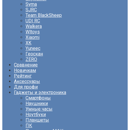
Syma
SJRC
Team BlackSheep
UDI RC
Walkera
Wltoys
Xiaomi
XK
Yuneec
Геоскан
ZERO
Сравнение
Новичкам
Рейтинг
Аксессуары
Для профи
Гаджеты и электроника
Смартфоны
Наушники
Умные часы
Ноутбуки
Планшеты
ПК