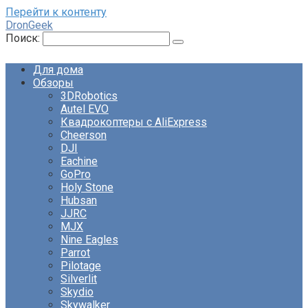
Перейти к контенту
DronGeek
Поиск:
Для дома
Обзоры
3DRobotics
Autel EVO
Квадрокоптеры с AliExpress
Cheerson
DJI
Eachine
GoPro
Holy Stone
Hubsan
JJRC
MJX
Nine Eagles
Parrot
Pilotage
Silverlit
Skydio
Skywalker