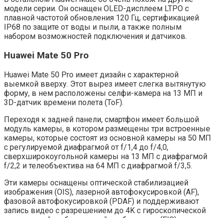
модели серии. Он оснащен OLED-дисплеем LTPO с
плавной частотой обновления 120 Гц, сертификацией
IP68 по защите от воды и пыли, а также полным
набором возможностей подключения и датчиков.
Huawei Mate 50 Pro
Huawei Mate 50 Pro имеет дизайн с характерной
выемкой вверху. Этот вырез имеет слегка вытянутую
форму, в нем расположены селфи-камера на 13 МП и
3D-датчик времени полета (ToF).
Переходя к задней панели, смартфон имеет большой
модуль камеры, в котором размещены три встроенные
камеры, которые состоят из основной камеры на 50 МП
с регулируемой диафрагмой от f/1,4 до f/4,0,
сверхширокоугольной камеры на 13 МП с диафрагмой
f/2,2 и телеобъектива на 64 МП с диафрагмой f/3,5.
Эти камеры оснащены оптической стабилизацией
изображения (OIS), лазерной автофокусировкой (AF),
фазовой автофокусировкой (PDAF) и поддерживают
запись видео с разрешением до 4K с гироскопической