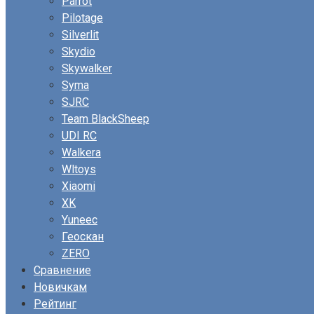
Parrot
Pilotage
Silverlit
Skydio
Skywalker
Syma
SJRC
Team BlackSheep
UDI RC
Walkera
Wltoys
Xiaomi
XK
Yuneec
Геоскан
ZERO
Сравнение
Новичкам
Рейтинг