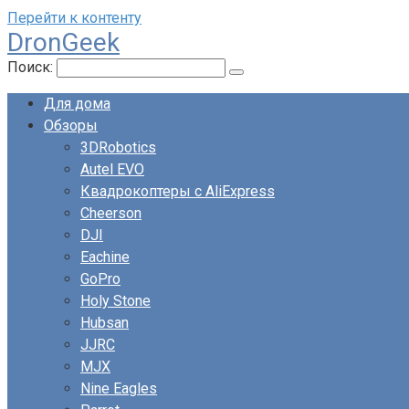
Перейти к контенту
DronGeek
Поиск:
Для дома
Обзоры
3DRobotics
Autel EVO
Квадрокоптеры с AliExpress
Cheerson
DJI
Eachine
GoPro
Holy Stone
Hubsan
JJRC
MJX
Nine Eagles