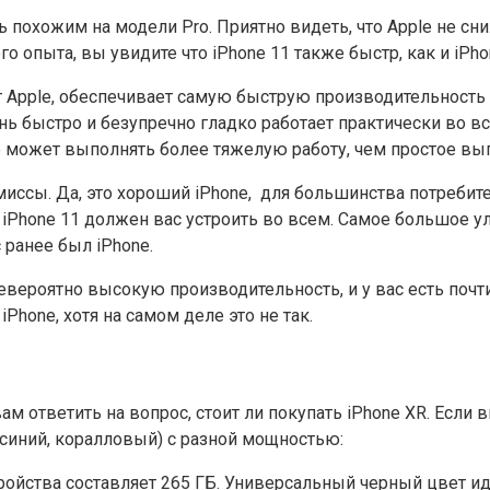
 похожим на модели Pro. Приятно видеть, что Apple не сн
о опыта, вы увидите что iPhone 11 также быстр, как и iPhon
ет Apple, обеспечивает самую быструю производительность
ень быстро и безупречно гладко работает практически во в
ле может выполнять более тяжелую работу, чем простое в
иссы. Да, это хороший iPhone, для большинства потребител
о iPhone 11 должен вас устроить во всем. Самое большое у
с ранее был iPhone.
ероятно высокую производительность, и у вас есть почти 
iPhone, хотя на самом деле это не так.
м ответить на вопрос, стоит ли покупать iPhone XR. Если
синий, коралловый) с разной мощностью:
устройства составляет 265 ГБ. Универсальный черный цвет