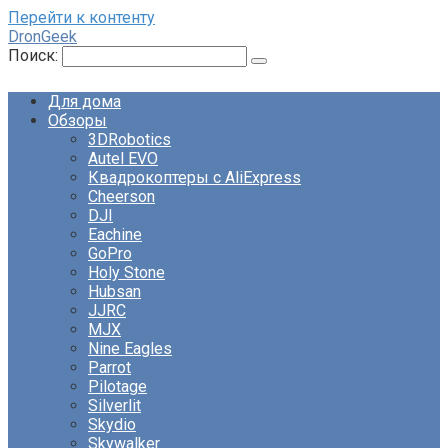
Перейти к контенту
DronGeek
Поиск:
Для дома
Обзоры
3DRobotics
Autel EVO
Квадрокоптеры с AliExpress
Cheerson
DJI
Eachine
GoPro
Holy Stone
Hubsan
JJRC
MJX
Nine Eagles
Parrot
Pilotage
Silverlit
Skydio
Skywalker