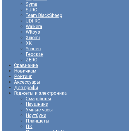
Syma
SJRC
Team BlackSheep
UDI RC
Walkera
Wltoys
Xiaomi
XK
Yuneec
Геоскан
ZERO
Сравнение
Новичкам
Рейтинг
Аксессуары
Для профи
Гаджеты и электроника
Смартфоны
Наушники
Умные часы
Ноутбуки
Планшеты
ПК